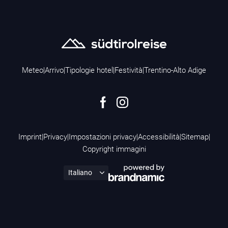
Meteo
|
Arrivo
|
Tipologie hotel
|
Festività
|
Trentino-Alto Adige
Imprint
|
Privacy
|
Impostazioni privacy
|
Accessibilità
|
Sitemap
|
Copyright immagini