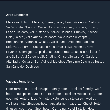
Aree turistiche:
Merano e dintorni
,
Merano
,
Scena
,
Lana
,
Tirolo
,
Avelengo
,
Naturno
,
Val Venosta
,
Silandro
,
Solda
,
Bolzano & dintorni
,
Bolzano
,
Renon
,
Lago di Caldaro
,
Val Pusteria & Plan de Corones
,
Brunico
,
Riscone
,
Gais
,
Falzes
,
Valle Aurina
,
Valdaora
,
Valle Isarco & Wipptal
,
Bressanone
,
Maranza
,
Chiusa
,
Val di Funes
,
Vipiteno
,
Racines
,
Ridanna
,
Dolomiti
,
Catinaccio & Latemar
,
Nova Ponente
,
Nova
Levante
,
Obereggen
,
Alpe di Siusi
,
Castelrotto
,
Siusi allo Sciliar
,
Fiè
allo Sciliar
,
Val Gardena
,
St. Cristina
,
Ortisei
,
Selva di Val Gardena
,
Alta Badia
,
Corvara
,
San Vigilio di Marebbe
,
Tre cime Dolomiti
,
Sesto
,
San Candido
,
Dobbiaco
Vacanze tematiche:
Hotel romantici
,
Hotel con spa
,
Family hotel
,
Hotel pet friendly
,
Golf
hotel
,
Hotel per escursionisti
,
Bike hotel
,
Hotel per motociclisti
,
Hotel
gourmet
,
Hotel al lago
,
Vinhotel
,
Hotel sulle piste da sci
,
Medical
wellness hotel
,
Boutique hotel
,
Appartamenti vacanza
,
Chalet
,
Hotel
di lusso
,
Aparthotel
,
Sport hotel
,
Glamping
,
Hotel 3 stelle
,
Hotel 4