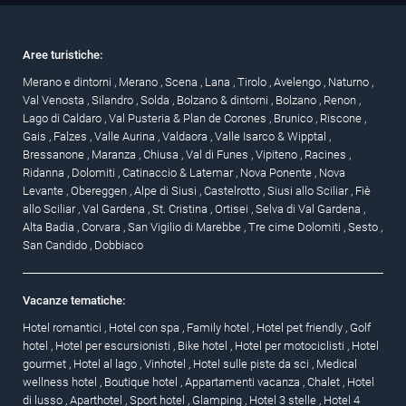
Aree turistiche:
Merano e dintorni
,
Merano
,
Scena
,
Lana
,
Tirolo
,
Avelengo
,
Naturno
,
Val Venosta
,
Silandro
,
Solda
,
Bolzano & dintorni
,
Bolzano
,
Renon
,
Lago di Caldaro
,
Val Pusteria & Plan de Corones
,
Brunico
,
Riscone
,
Gais
,
Falzes
,
Valle Aurina
,
Valdaora
,
Valle Isarco & Wipptal
,
Bressanone
,
Maranza
,
Chiusa
,
Val di Funes
,
Vipiteno
,
Racines
,
Ridanna
,
Dolomiti
,
Catinaccio & Latemar
,
Nova Ponente
,
Nova
Levante
,
Obereggen
,
Alpe di Siusi
,
Castelrotto
,
Siusi allo Sciliar
,
Fiè
allo Sciliar
,
Val Gardena
,
St. Cristina
,
Ortisei
,
Selva di Val Gardena
,
Alta Badia
,
Corvara
,
San Vigilio di Marebbe
,
Tre cime Dolomiti
,
Sesto
,
San Candido
,
Dobbiaco
Vacanze tematiche:
Hotel romantici
,
Hotel con spa
,
Family hotel
,
Hotel pet friendly
,
Golf
hotel
,
Hotel per escursionisti
,
Bike hotel
,
Hotel per motociclisti
,
Hotel
gourmet
,
Hotel al lago
,
Vinhotel
,
Hotel sulle piste da sci
,
Medical
wellness hotel
,
Boutique hotel
,
Appartamenti vacanza
,
Chalet
,
Hotel
di lusso
,
Aparthotel
,
Sport hotel
,
Glamping
,
Hotel 3 stelle
,
Hotel 4