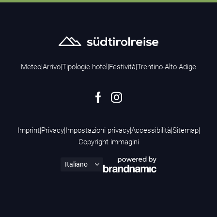
Meteo
|
Arrivo
|
Tipologie hotel
|
Festività
|
Trentino-Alto Adige
Imprint
|
Privacy
|
Impostazioni privacy
|
Accessibilità
|
Sitemap
|
Copyright immagini