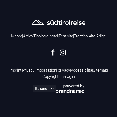
Meteo
|
Arrivo
|
Tipologie hotel
|
Festività
|
Trentino-Alto Adige
Imprint
|
Privacy
|
Impostazioni privacy
|
Accessibilità
|
Sitemap
|
Copyright immagini