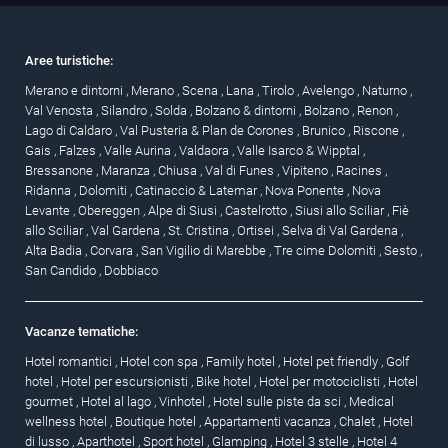
Aree turistiche:
Merano e dintorni
,
Merano
,
Scena
,
Lana
,
Tirolo
,
Avelengo
,
Naturno
,
Val Venosta
,
Silandro
,
Solda
,
Bolzano & dintorni
,
Bolzano
,
Renon
,
Lago di Caldaro
,
Val Pusteria & Plan de Corones
,
Brunico
,
Riscone
,
Gais
,
Falzes
,
Valle Aurina
,
Valdaora
,
Valle Isarco & Wipptal
,
Bressanone
,
Maranza
,
Chiusa
,
Val di Funes
,
Vipiteno
,
Racines
,
Ridanna
,
Dolomiti
,
Catinaccio & Latemar
,
Nova Ponente
,
Nova
Levante
,
Obereggen
,
Alpe di Siusi
,
Castelrotto
,
Siusi allo Sciliar
,
Fiè
allo Sciliar
,
Val Gardena
,
St. Cristina
,
Ortisei
,
Selva di Val Gardena
,
Alta Badia
,
Corvara
,
San Vigilio di Marebbe
,
Tre cime Dolomiti
,
Sesto
,
San Candido
,
Dobbiaco
Vacanze tematiche:
Hotel romantici
,
Hotel con spa
,
Family hotel
,
Hotel pet friendly
,
Golf
hotel
,
Hotel per escursionisti
,
Bike hotel
,
Hotel per motociclisti
,
Hotel
gourmet
,
Hotel al lago
,
Vinhotel
,
Hotel sulle piste da sci
,
Medical
wellness hotel
,
Boutique hotel
,
Appartamenti vacanza
,
Chalet
,
Hotel
di lusso
,
Aparthotel
,
Sport hotel
,
Glamping
,
Hotel 3 stelle
,
Hotel 4