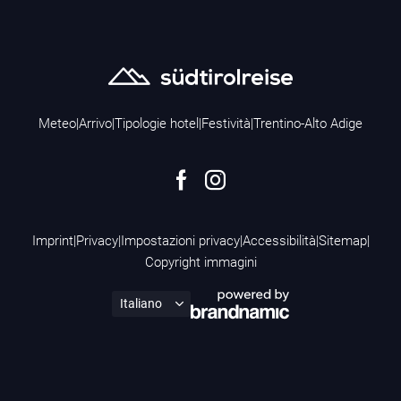
Meteo
|
Arrivo
|
Tipologie hotel
|
Festività
|
Trentino-Alto Adige
Imprint
|
Privacy
|
Impostazioni privacy
|
Accessibilità
|
Sitemap
|
Copyright immagini