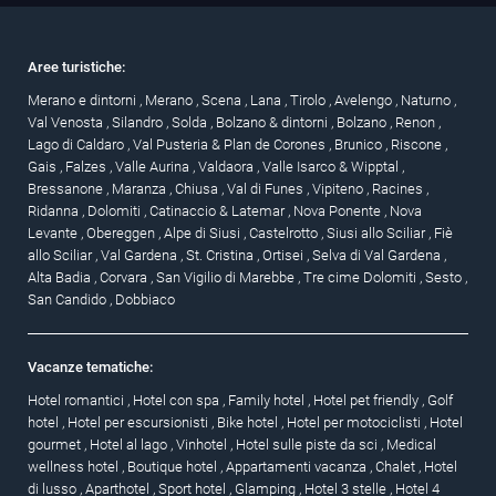
Aree turistiche:
Merano e dintorni
,
Merano
,
Scena
,
Lana
,
Tirolo
,
Avelengo
,
Naturno
,
Val Venosta
,
Silandro
,
Solda
,
Bolzano & dintorni
,
Bolzano
,
Renon
,
Lago di Caldaro
,
Val Pusteria & Plan de Corones
,
Brunico
,
Riscone
,
Gais
,
Falzes
,
Valle Aurina
,
Valdaora
,
Valle Isarco & Wipptal
,
Bressanone
,
Maranza
,
Chiusa
,
Val di Funes
,
Vipiteno
,
Racines
,
Ridanna
,
Dolomiti
,
Catinaccio & Latemar
,
Nova Ponente
,
Nova
Levante
,
Obereggen
,
Alpe di Siusi
,
Castelrotto
,
Siusi allo Sciliar
,
Fiè
allo Sciliar
,
Val Gardena
,
St. Cristina
,
Ortisei
,
Selva di Val Gardena
,
Alta Badia
,
Corvara
,
San Vigilio di Marebbe
,
Tre cime Dolomiti
,
Sesto
,
San Candido
,
Dobbiaco
Vacanze tematiche:
Hotel romantici
,
Hotel con spa
,
Family hotel
,
Hotel pet friendly
,
Golf
hotel
,
Hotel per escursionisti
,
Bike hotel
,
Hotel per motociclisti
,
Hotel
gourmet
,
Hotel al lago
,
Vinhotel
,
Hotel sulle piste da sci
,
Medical
wellness hotel
,
Boutique hotel
,
Appartamenti vacanza
,
Chalet
,
Hotel
di lusso
,
Aparthotel
,
Sport hotel
,
Glamping
,
Hotel 3 stelle
,
Hotel 4