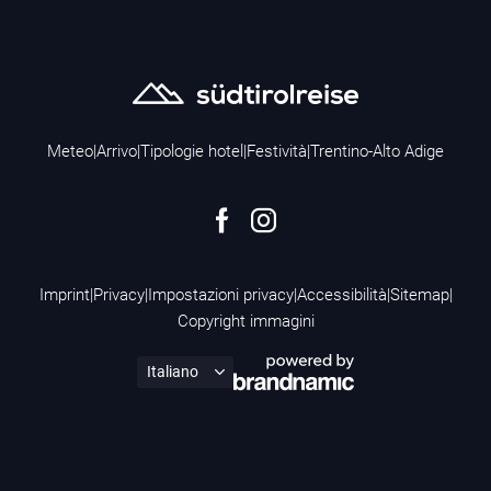
Meteo
|
Arrivo
|
Tipologie hotel
|
Festività
|
Trentino-Alto Adige
Imprint
|
Privacy
|
Impostazioni privacy
|
Accessibilità
|
Sitemap
|
Copyright immagini