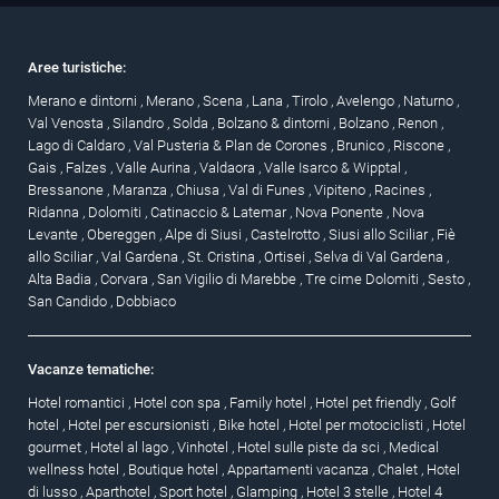
Aree turistiche:
Merano e dintorni
,
Merano
,
Scena
,
Lana
,
Tirolo
,
Avelengo
,
Naturno
,
Val Venosta
,
Silandro
,
Solda
,
Bolzano & dintorni
,
Bolzano
,
Renon
,
Lago di Caldaro
,
Val Pusteria & Plan de Corones
,
Brunico
,
Riscone
,
Gais
,
Falzes
,
Valle Aurina
,
Valdaora
,
Valle Isarco & Wipptal
,
Bressanone
,
Maranza
,
Chiusa
,
Val di Funes
,
Vipiteno
,
Racines
,
Ridanna
,
Dolomiti
,
Catinaccio & Latemar
,
Nova Ponente
,
Nova
Levante
,
Obereggen
,
Alpe di Siusi
,
Castelrotto
,
Siusi allo Sciliar
,
Fiè
allo Sciliar
,
Val Gardena
,
St. Cristina
,
Ortisei
,
Selva di Val Gardena
,
Alta Badia
,
Corvara
,
San Vigilio di Marebbe
,
Tre cime Dolomiti
,
Sesto
,
San Candido
,
Dobbiaco
Vacanze tematiche:
Hotel romantici
,
Hotel con spa
,
Family hotel
,
Hotel pet friendly
,
Golf
hotel
,
Hotel per escursionisti
,
Bike hotel
,
Hotel per motociclisti
,
Hotel
gourmet
,
Hotel al lago
,
Vinhotel
,
Hotel sulle piste da sci
,
Medical
wellness hotel
,
Boutique hotel
,
Appartamenti vacanza
,
Chalet
,
Hotel
di lusso
,
Aparthotel
,
Sport hotel
,
Glamping
,
Hotel 3 stelle
,
Hotel 4