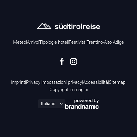
Meteo
|
Arrivo
|
Tipologie hotel
|
Festività
|
Trentino-Alto Adige
Imprint
|
Privacy
|
Impostazioni privacy
|
Accessibilità
|
Sitemap
|
Copyright immagini