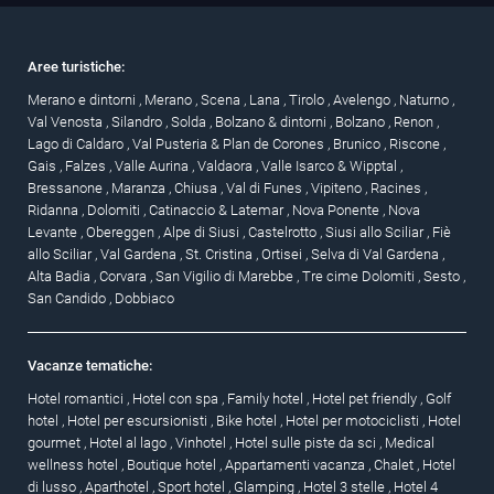
Aree turistiche:
Merano e dintorni
,
Merano
,
Scena
,
Lana
,
Tirolo
,
Avelengo
,
Naturno
,
Val Venosta
,
Silandro
,
Solda
,
Bolzano & dintorni
,
Bolzano
,
Renon
,
Lago di Caldaro
,
Val Pusteria & Plan de Corones
,
Brunico
,
Riscone
,
Gais
,
Falzes
,
Valle Aurina
,
Valdaora
,
Valle Isarco & Wipptal
,
Bressanone
,
Maranza
,
Chiusa
,
Val di Funes
,
Vipiteno
,
Racines
,
Ridanna
,
Dolomiti
,
Catinaccio & Latemar
,
Nova Ponente
,
Nova
Levante
,
Obereggen
,
Alpe di Siusi
,
Castelrotto
,
Siusi allo Sciliar
,
Fiè
allo Sciliar
,
Val Gardena
,
St. Cristina
,
Ortisei
,
Selva di Val Gardena
,
Alta Badia
,
Corvara
,
San Vigilio di Marebbe
,
Tre cime Dolomiti
,
Sesto
,
San Candido
,
Dobbiaco
Vacanze tematiche:
Hotel romantici
,
Hotel con spa
,
Family hotel
,
Hotel pet friendly
,
Golf
hotel
,
Hotel per escursionisti
,
Bike hotel
,
Hotel per motociclisti
,
Hotel
gourmet
,
Hotel al lago
,
Vinhotel
,
Hotel sulle piste da sci
,
Medical
wellness hotel
,
Boutique hotel
,
Appartamenti vacanza
,
Chalet
,
Hotel
di lusso
,
Aparthotel
,
Sport hotel
,
Glamping
,
Hotel 3 stelle
,
Hotel 4