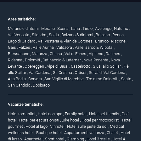
Aree turistiche:
Merano e dintorni
,
Merano
,
Scena
,
Lana
,
Tirolo
,
Avelengo
,
Naturno
,
Val Venosta
,
Silandro
,
Solda
,
Bolzano & dintorni
,
Bolzano
,
Renon
,
Lago di Caldaro
,
Val Pusteria & Plan de Corones
,
Brunico
,
Riscone
,
Gais
,
Falzes
,
Valle Aurina
,
Valdaora
,
Valle Isarco & Wipptal
,
Bressanone
,
Maranza
,
Chiusa
,
Val di Funes
,
Vipiteno
,
Racines
,
Ridanna
,
Dolomiti
,
Catinaccio & Latemar
,
Nova Ponente
,
Nova
Levante
,
Obereggen
,
Alpe di Siusi
,
Castelrotto
,
Siusi allo Sciliar
,
Fiè
allo Sciliar
,
Val Gardena
,
St. Cristina
,
Ortisei
,
Selva di Val Gardena
,
Alta Badia
,
Corvara
,
San Vigilio di Marebbe
,
Tre cime Dolomiti
,
Sesto
,
San Candido
,
Dobbiaco
Vacanze tematiche:
Hotel romantici
,
Hotel con spa
,
Family hotel
,
Hotel pet friendly
,
Golf
hotel
,
Hotel per escursionisti
,
Bike hotel
,
Hotel per motociclisti
,
Hotel
gourmet
,
Hotel al lago
,
Vinhotel
,
Hotel sulle piste da sci
,
Medical
wellness hotel
,
Boutique hotel
,
Appartamenti vacanza
,
Chalet
,
Hotel
di lusso
,
Aparthotel
,
Sport hotel
,
Glamping
,
Hotel 3 stelle
,
Hotel 4