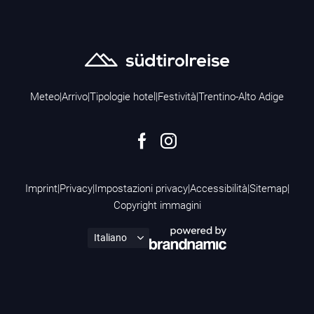
Meteo
|
Arrivo
|
Tipologie hotel
|
Festività
|
Trentino-Alto Adige
Imprint
|
Privacy
|
Impostazioni privacy
|
Accessibilità
|
Sitemap
|
Copyright immagini