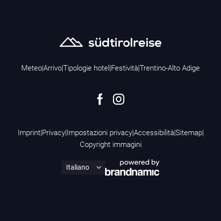
Meteo
|
Arrivo
|
Tipologie hotel
|
Festività
|
Trentino-Alto Adige
Imprint
|
Privacy
|
Impostazioni privacy
|
Accessibilità
|
Sitemap
|
Copyright immagini