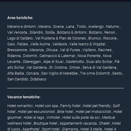
Aree turistiche:
Merano e dintorni
,
Merano
,
Scena
,
Lana
,
Tirolo
,
Avelengo
,
Naturno
,
Val Venosta
,
Silandro
,
Solda
,
Bolzano & dintorni
,
Bolzano
,
Renon
,
Lago di Caldaro
,
Val Pusteria & Plan de Corones
,
Brunico
,
Riscone
,
Gais
,
Falzes
,
Valle Aurina
,
Valdaora
,
Valle Isarco & Wipptal
,
Bressanone
,
Maranza
,
Chiusa
,
Val di Funes
,
Vipiteno
,
Racines
,
Ridanna
,
Dolomiti
,
Catinaccio & Latemar
,
Nova Ponente
,
Nova
Levante
,
Obereggen
,
Alpe di Siusi
,
Castelrotto
,
Siusi allo Sciliar
,
Fiè
allo Sciliar
,
Val Gardena
,
St. Cristina
,
Ortisei
,
Selva di Val Gardena
,
Alta Badia
,
Corvara
,
San Vigilio di Marebbe
,
Tre cime Dolomiti
,
Sesto
,
San Candido
,
Dobbiaco
Vacanze tematiche:
Hotel romantici
,
Hotel con spa
,
Family hotel
,
Hotel pet friendly
,
Golf
hotel
,
Hotel per escursionisti
,
Bike hotel
,
Hotel per motociclisti
,
Hotel
gourmet
,
Hotel al lago
,
Vinhotel
,
Hotel sulle piste da sci
,
Medical
wellness hotel
,
Boutique hotel
,
Appartamenti vacanza
,
Chalet
,
Hotel
di lusso
,
Aparthotel
,
Sport hotel
,
Glamping
,
Hotel 3 stelle
,
Hotel 4