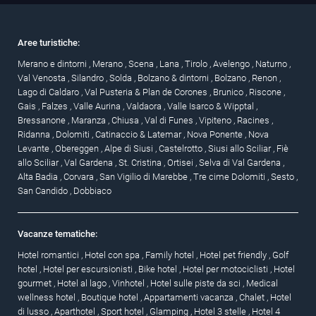
Aree turistiche:
Merano e dintorni
,
Merano
,
Scena
,
Lana
,
Tirolo
,
Avelengo
,
Naturno
,
Val Venosta
,
Silandro
,
Solda
,
Bolzano & dintorni
,
Bolzano
,
Renon
,
Lago di Caldaro
,
Val Pusteria & Plan de Corones
,
Brunico
,
Riscone
,
Gais
,
Falzes
,
Valle Aurina
,
Valdaora
,
Valle Isarco & Wipptal
,
Bressanone
,
Maranza
,
Chiusa
,
Val di Funes
,
Vipiteno
,
Racines
,
Ridanna
,
Dolomiti
,
Catinaccio & Latemar
,
Nova Ponente
,
Nova
Levante
,
Obereggen
,
Alpe di Siusi
,
Castelrotto
,
Siusi allo Sciliar
,
Fiè
allo Sciliar
,
Val Gardena
,
St. Cristina
,
Ortisei
,
Selva di Val Gardena
,
Alta Badia
,
Corvara
,
San Vigilio di Marebbe
,
Tre cime Dolomiti
,
Sesto
,
San Candido
,
Dobbiaco
Vacanze tematiche:
Hotel romantici
,
Hotel con spa
,
Family hotel
,
Hotel pet friendly
,
Golf
hotel
,
Hotel per escursionisti
,
Bike hotel
,
Hotel per motociclisti
,
Hotel
gourmet
,
Hotel al lago
,
Vinhotel
,
Hotel sulle piste da sci
,
Medical
wellness hotel
,
Boutique hotel
,
Appartamenti vacanza
,
Chalet
,
Hotel
di lusso
,
Aparthotel
,
Sport hotel
,
Glamping
,
Hotel 3 stelle
,
Hotel 4