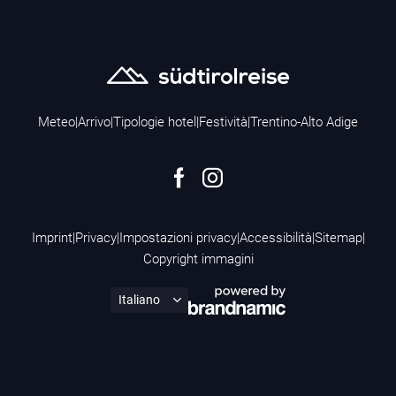
Meteo
|
Arrivo
|
Tipologie hotel
|
Festività
|
Trentino-Alto Adige
Imprint
|
Privacy
|
Impostazioni privacy
|
Accessibilità
|
Sitemap
|
Copyright immagini