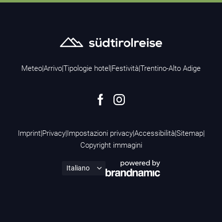
Meteo
|
Arrivo
|
Tipologie hotel
|
Festività
|
Trentino-Alto Adige
Imprint
|
Privacy
|
Impostazioni privacy
|
Accessibilità
|
Sitemap
|
Copyright immagini