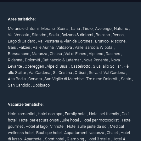
Aree turistiche:
Merano e dintorni
,
Merano
,
Scena
,
Lana
,
Tirolo
,
Avelengo
,
Naturno
,
Val Venosta
,
Silandro
,
Solda
,
Bolzano & dintorni
,
Bolzano
,
Renon
,
Lago di Caldaro
,
Val Pusteria & Plan de Corones
,
Brunico
,
Riscone
,
Gais
,
Falzes
,
Valle Aurina
,
Valdaora
,
Valle Isarco & Wipptal
,
Bressanone
,
Maranza
,
Chiusa
,
Val di Funes
,
Vipiteno
,
Racines
,
Ridanna
,
Dolomiti
,
Catinaccio & Latemar
,
Nova Ponente
,
Nova
Levante
,
Obereggen
,
Alpe di Siusi
,
Castelrotto
,
Siusi allo Sciliar
,
Fiè
allo Sciliar
,
Val Gardena
,
St. Cristina
,
Ortisei
,
Selva di Val Gardena
,
Alta Badia
,
Corvara
,
San Vigilio di Marebbe
,
Tre cime Dolomiti
,
Sesto
,
San Candido
,
Dobbiaco
Vacanze tematiche:
Hotel romantici
,
Hotel con spa
,
Family hotel
,
Hotel pet friendly
,
Golf
hotel
,
Hotel per escursionisti
,
Bike hotel
,
Hotel per motociclisti
,
Hotel
gourmet
,
Hotel al lago
,
Vinhotel
,
Hotel sulle piste da sci
,
Medical
wellness hotel
,
Boutique hotel
,
Appartamenti vacanza
,
Chalet
,
Hotel
di lusso
,
Aparthotel
,
Sport hotel
,
Glamping
,
Hotel 3 stelle
,
Hotel 4