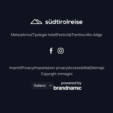
Meteo
|
Arrivo
|
Tipologie hotel
|
Festività
|
Trentino-Alto Adige
Imprint
|
Privacy
|
Impostazioni privacy
|
Accessibilità
|
Sitemap
|
Copyright immagini