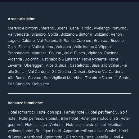
Aree turistiche:
Merano e dintorni
,
Merano
,
Scena
,
Lana
,
Tirolo
,
Avelengo
,
Naturno
,
Val Venosta
,
Silandro
,
Solda
,
Bolzano & dintorni
,
Bolzano
,
Renon
,
Lago di Caldaro
,
Val Pusteria & Plan de Corones
,
Brunico
,
Riscone
,
Gais
,
Falzes
,
Valle Aurina
,
Valdaora
,
Valle Isarco & Wipptal
,
Bressanone
,
Maranza
,
Chiusa
,
Val di Funes
,
Vipiteno
,
Racines
,
Ridanna
,
Dolomiti
,
Catinaccio & Latemar
,
Nova Ponente
,
Nova
Levante
,
Obereggen
,
Alpe di Siusi
,
Castelrotto
,
Siusi allo Sciliar
,
Fiè
allo Sciliar
,
Val Gardena
,
St. Cristina
,
Ortisei
,
Selva di Val Gardena
,
Alta Badia
,
Corvara
,
San Vigilio di Marebbe
,
Tre cime Dolomiti
,
Sesto
,
San Candido
,
Dobbiaco
Vacanze tematiche:
Hotel romantici
,
Hotel con spa
,
Family hotel
,
Hotel pet friendly
,
Golf
hotel
,
Hotel per escursionisti
,
Bike hotel
,
Hotel per motociclisti
,
Hotel
gourmet
,
Hotel al lago
,
Vinhotel
,
Hotel sulle piste da sci
,
Medical
wellness hotel
,
Boutique hotel
,
Appartamenti vacanza
,
Chalet
,
Hotel
di lusso
,
Aparthotel
,
Sport hotel
,
Glamping
,
Hotel 3 stelle
,
Hotel 4