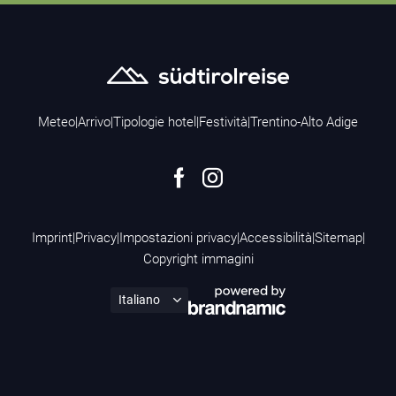
Meteo
|
Arrivo
|
Tipologie hotel
|
Festività
|
Trentino-Alto Adige
Imprint
|
Privacy
|
Impostazioni privacy
|
Accessibilità
|
Sitemap
|
Copyright immagini