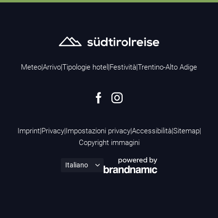
Meteo
|
Arrivo
|
Tipologie hotel
|
Festività
|
Trentino-Alto Adige
Imprint
|
Privacy
|
Impostazioni privacy
|
Accessibilità
|
Sitemap
|
Copyright immagini