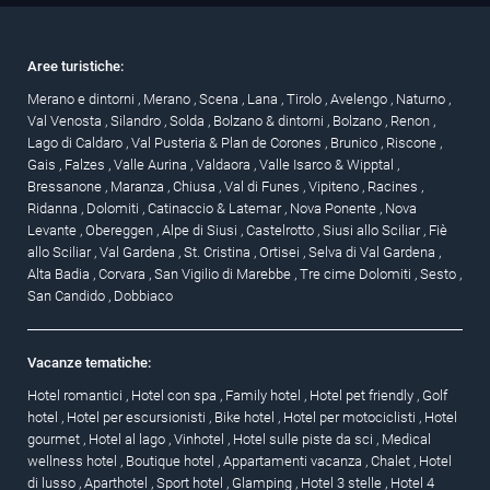
Aree turistiche:
Merano e dintorni
,
Merano
,
Scena
,
Lana
,
Tirolo
,
Avelengo
,
Naturno
,
Val Venosta
,
Silandro
,
Solda
,
Bolzano & dintorni
,
Bolzano
,
Renon
,
Lago di Caldaro
,
Val Pusteria & Plan de Corones
,
Brunico
,
Riscone
,
Gais
,
Falzes
,
Valle Aurina
,
Valdaora
,
Valle Isarco & Wipptal
,
Bressanone
,
Maranza
,
Chiusa
,
Val di Funes
,
Vipiteno
,
Racines
,
Ridanna
,
Dolomiti
,
Catinaccio & Latemar
,
Nova Ponente
,
Nova
Levante
,
Obereggen
,
Alpe di Siusi
,
Castelrotto
,
Siusi allo Sciliar
,
Fiè
allo Sciliar
,
Val Gardena
,
St. Cristina
,
Ortisei
,
Selva di Val Gardena
,
Alta Badia
,
Corvara
,
San Vigilio di Marebbe
,
Tre cime Dolomiti
,
Sesto
,
San Candido
,
Dobbiaco
Vacanze tematiche:
Hotel romantici
,
Hotel con spa
,
Family hotel
,
Hotel pet friendly
,
Golf
hotel
,
Hotel per escursionisti
,
Bike hotel
,
Hotel per motociclisti
,
Hotel
gourmet
,
Hotel al lago
,
Vinhotel
,
Hotel sulle piste da sci
,
Medical
wellness hotel
,
Boutique hotel
,
Appartamenti vacanza
,
Chalet
,
Hotel
di lusso
,
Aparthotel
,
Sport hotel
,
Glamping
,
Hotel 3 stelle
,
Hotel 4