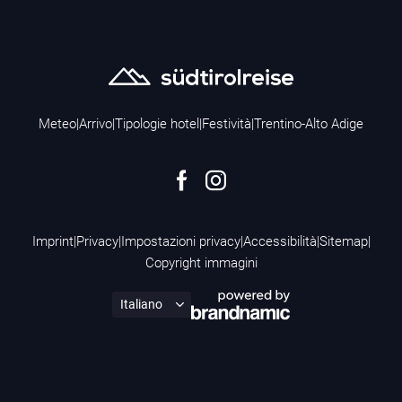
Meteo
|
Arrivo
|
Tipologie hotel
|
Festività
|
Trentino-Alto Adige
Imprint
|
Privacy
|
Impostazioni privacy
|
Accessibilità
|
Sitemap
|
Copyright immagini