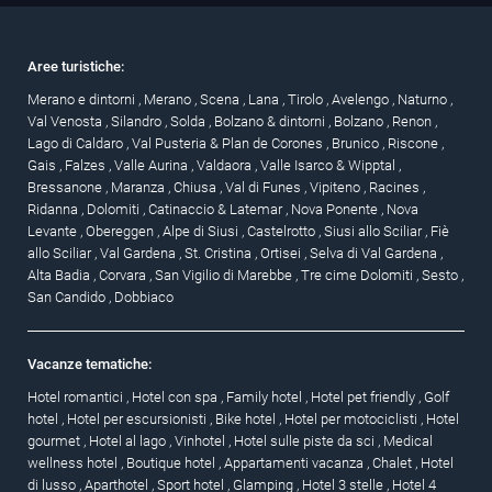
Aree turistiche:
Merano e dintorni
,
Merano
,
Scena
,
Lana
,
Tirolo
,
Avelengo
,
Naturno
,
Val Venosta
,
Silandro
,
Solda
,
Bolzano & dintorni
,
Bolzano
,
Renon
,
Lago di Caldaro
,
Val Pusteria & Plan de Corones
,
Brunico
,
Riscone
,
Gais
,
Falzes
,
Valle Aurina
,
Valdaora
,
Valle Isarco & Wipptal
,
Bressanone
,
Maranza
,
Chiusa
,
Val di Funes
,
Vipiteno
,
Racines
,
Ridanna
,
Dolomiti
,
Catinaccio & Latemar
,
Nova Ponente
,
Nova
Levante
,
Obereggen
,
Alpe di Siusi
,
Castelrotto
,
Siusi allo Sciliar
,
Fiè
allo Sciliar
,
Val Gardena
,
St. Cristina
,
Ortisei
,
Selva di Val Gardena
,
Alta Badia
,
Corvara
,
San Vigilio di Marebbe
,
Tre cime Dolomiti
,
Sesto
,
San Candido
,
Dobbiaco
Vacanze tematiche:
Hotel romantici
,
Hotel con spa
,
Family hotel
,
Hotel pet friendly
,
Golf
hotel
,
Hotel per escursionisti
,
Bike hotel
,
Hotel per motociclisti
,
Hotel
gourmet
,
Hotel al lago
,
Vinhotel
,
Hotel sulle piste da sci
,
Medical
wellness hotel
,
Boutique hotel
,
Appartamenti vacanza
,
Chalet
,
Hotel
di lusso
,
Aparthotel
,
Sport hotel
,
Glamping
,
Hotel 3 stelle
,
Hotel 4