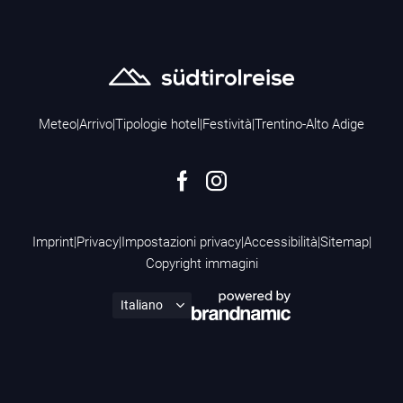
Meteo
|
Arrivo
|
Tipologie hotel
|
Festività
|
Trentino-Alto Adige
Imprint
|
Privacy
|
Impostazioni privacy
|
Accessibilità
|
Sitemap
|
Copyright immagini