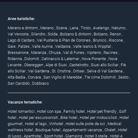
Aree turistiche:
Merano e dintorni
,
Merano
,
Scena
,
Lana
,
Tirolo
,
Avelengo
,
Naturno
,
Val Venosta
,
Silandro
,
Solda
,
Bolzano & dintorni
,
Bolzano
,
Renon
,
Lago di Caldaro
,
Val Pusteria & Plan de Corones
,
Brunico
,
Riscone
,
Gais
,
Falzes
,
Valle Aurina
,
Valdaora
,
Valle Isarco & Wipptal
,
Bressanone
,
Maranza
,
Chiusa
,
Val di Funes
,
Vipiteno
,
Racines
,
Ridanna
,
Dolomiti
,
Catinaccio & Latemar
,
Nova Ponente
,
Nova
Levante
,
Obereggen
,
Alpe di Siusi
,
Castelrotto
,
Siusi allo Sciliar
,
Fiè
allo Sciliar
,
Val Gardena
,
St. Cristina
,
Ortisei
,
Selva di Val Gardena
,
Alta Badia
,
Corvara
,
San Vigilio di Marebbe
,
Tre cime Dolomiti
,
Sesto
,
San Candido
,
Dobbiaco
Vacanze tematiche:
Hotel romantici
,
Hotel con spa
,
Family hotel
,
Hotel pet friendly
,
Golf
hotel
,
Hotel per escursionisti
,
Bike hotel
,
Hotel per motociclisti
,
Hotel
gourmet
,
Hotel al lago
,
Vinhotel
,
Hotel sulle piste da sci
,
Medical
wellness hotel
,
Boutique hotel
,
Appartamenti vacanza
,
Chalet
,
Hotel
di lusso
,
Aparthotel
,
Sport hotel
,
Glamping
,
Hotel 3 stelle
,
Hotel 4