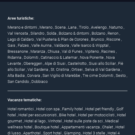
Aree turistiche:
Merano e dintorni
,
Merano
,
Scena
,
Lana
,
Tirolo
,
Avelengo
,
Naturno
,
Val Venosta
,
Silandro
,
Solda
,
Bolzano & dintorni
,
Bolzano
,
Renon
,
Lago di Caldaro
,
Val Pusteria & Plan de Corones
,
Brunico
,
Riscone
,
Gais
,
Falzes
,
Valle Aurina
,
Valdaora
,
Valle Isarco & Wipptal
,
Bressanone
,
Maranza
,
Chiusa
,
Val di Funes
,
Vipiteno
,
Racines
,
Ridanna
,
Dolomiti
,
Catinaccio & Latemar
,
Nova Ponente
,
Nova
Levante
,
Obereggen
,
Alpe di Siusi
,
Castelrotto
,
Siusi allo Sciliar
,
Fiè
allo Sciliar
,
Val Gardena
,
St. Cristina
,
Ortisei
,
Selva di Val Gardena
,
Alta Badia
,
Corvara
,
San Vigilio di Marebbe
,
Tre cime Dolomiti
,
Sesto
,
San Candido
,
Dobbiaco
Vacanze tematiche:
Hotel romantici
,
Hotel con spa
,
Family hotel
,
Hotel pet friendly
,
Golf
hotel
,
Hotel per escursionisti
,
Bike hotel
,
Hotel per motociclisti
,
Hotel
gourmet
,
Hotel al lago
,
Vinhotel
,
Hotel sulle piste da sci
,
Medical
wellness hotel
,
Boutique hotel
,
Appartamenti vacanza
,
Chalet
,
Hotel
di lusso
,
Aparthotel
,
Sport hotel
,
Glamping
,
Hotel 3 stelle
,
Hotel 4