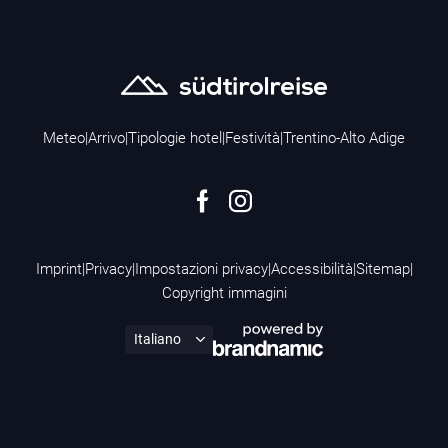
Meteo
|
Arrivo
|
Tipologie hotel
|
Festività
|
Trentino-Alto Adige
Imprint
|
Privacy
|
Impostazioni privacy
|
Accessibilità
|
Sitemap
|
Copyright immagini