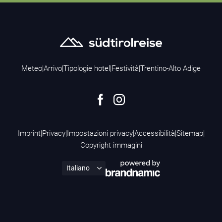
Meteo
|
Arrivo
|
Tipologie hotel
|
Festività
|
Trentino-Alto Adige
Imprint
|
Privacy
|
Impostazioni privacy
|
Accessibilità
|
Sitemap
|
Copyright immagini