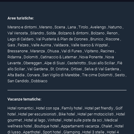
Aree turistiche:
Merano e dintorni
,
Merano
,
Scena
,
Lana
,
Tirolo
,
Avelengo
,
Naturno
,
Val Venosta
,
Silandro
,
Solda
,
Bolzano & dintorni
,
Bolzano
,
Renon
,
Lago di Caldaro
,
Val Pusteria & Plan de Corones
,
Brunico
,
Riscone
,
Gais
,
Falzes
,
Valle Aurina
,
Valdaora
,
Valle Isarco & Wipptal
,
Bressanone
,
Maranza
,
Chiusa
,
Val di Funes
,
Vipiteno
,
Racines
,
Ridanna
,
Dolomiti
,
Catinaccio & Latemar
,
Nova Ponente
,
Nova
Levante
,
Obereggen
,
Alpe di Siusi
,
Castelrotto
,
Siusi allo Sciliar
,
Fiè
allo Sciliar
,
Val Gardena
,
St. Cristina
,
Ortisei
,
Selva di Val Gardena
,
Alta Badia
,
Corvara
,
San Vigilio di Marebbe
,
Tre cime Dolomiti
,
Sesto
,
San Candido
,
Dobbiaco
Vacanze tematiche:
Hotel romantici
,
Hotel con spa
,
Family hotel
,
Hotel pet friendly
,
Golf
hotel
,
Hotel per escursionisti
,
Bike hotel
,
Hotel per motociclisti
,
Hotel
gourmet
,
Hotel al lago
,
Vinhotel
,
Hotel sulle piste da sci
,
Medical
wellness hotel
,
Boutique hotel
,
Appartamenti vacanza
,
Chalet
,
Hotel
di lusso
,
Aparthotel
,
Sport hotel
,
Glamping
,
Hotel 3 stelle
,
Hotel 4