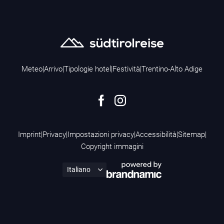
Meteo
|
Arrivo
|
Tipologie hotel
|
Festività
|
Trentino-Alto Adige
Imprint
|
Privacy
|
Impostazioni privacy
|
Accessibilità
|
Sitemap
|
Copyright immagini