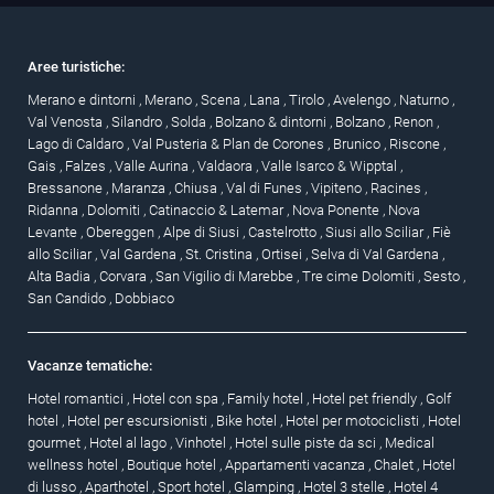
Aree turistiche:
Merano e dintorni
,
Merano
,
Scena
,
Lana
,
Tirolo
,
Avelengo
,
Naturno
,
Val Venosta
,
Silandro
,
Solda
,
Bolzano & dintorni
,
Bolzano
,
Renon
,
Lago di Caldaro
,
Val Pusteria & Plan de Corones
,
Brunico
,
Riscone
,
Gais
,
Falzes
,
Valle Aurina
,
Valdaora
,
Valle Isarco & Wipptal
,
Bressanone
,
Maranza
,
Chiusa
,
Val di Funes
,
Vipiteno
,
Racines
,
Ridanna
,
Dolomiti
,
Catinaccio & Latemar
,
Nova Ponente
,
Nova
Levante
,
Obereggen
,
Alpe di Siusi
,
Castelrotto
,
Siusi allo Sciliar
,
Fiè
allo Sciliar
,
Val Gardena
,
St. Cristina
,
Ortisei
,
Selva di Val Gardena
,
Alta Badia
,
Corvara
,
San Vigilio di Marebbe
,
Tre cime Dolomiti
,
Sesto
,
San Candido
,
Dobbiaco
Vacanze tematiche:
Hotel romantici
,
Hotel con spa
,
Family hotel
,
Hotel pet friendly
,
Golf
hotel
,
Hotel per escursionisti
,
Bike hotel
,
Hotel per motociclisti
,
Hotel
gourmet
,
Hotel al lago
,
Vinhotel
,
Hotel sulle piste da sci
,
Medical
wellness hotel
,
Boutique hotel
,
Appartamenti vacanza
,
Chalet
,
Hotel
di lusso
,
Aparthotel
,
Sport hotel
,
Glamping
,
Hotel 3 stelle
,
Hotel 4