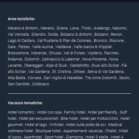
Aree turistiche:
Merano e dintorni
,
Merano
,
Scena
,
Lana
,
Tirolo
,
Avelengo
,
Naturno
,
Val Venosta
,
Silandro
,
Solda
,
Bolzano & dintorni
,
Bolzano
,
Renon
,
Lago di Caldaro
,
Val Pusteria & Plan de Corones
,
Brunico
,
Riscone
,
Gais
,
Falzes
,
Valle Aurina
,
Valdaora
,
Valle Isarco & Wipptal
,
Bressanone
,
Maranza
,
Chiusa
,
Val di Funes
,
Vipiteno
,
Racines
,
Ridanna
,
Dolomiti
,
Catinaccio & Latemar
,
Nova Ponente
,
Nova
Levante
,
Obereggen
,
Alpe di Siusi
,
Castelrotto
,
Siusi allo Sciliar
,
Fiè
allo Sciliar
,
Val Gardena
,
St. Cristina
,
Ortisei
,
Selva di Val Gardena
,
Alta Badia
,
Corvara
,
San Vigilio di Marebbe
,
Tre cime Dolomiti
,
Sesto
,
San Candido
,
Dobbiaco
Vacanze tematiche:
Hotel romantici
,
Hotel con spa
,
Family hotel
,
Hotel pet friendly
,
Golf
hotel
,
Hotel per escursionisti
,
Bike hotel
,
Hotel per motociclisti
,
Hotel
gourmet
,
Hotel al lago
,
Vinhotel
,
Hotel sulle piste da sci
,
Medical
wellness hotel
,
Boutique hotel
,
Appartamenti vacanza
,
Chalet
,
Hotel
di lusso
,
Aparthotel
,
Sport hotel
,
Glamping
,
Hotel 3 stelle
,
Hotel 4