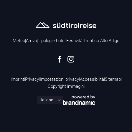
Meteo
|
Arrivo
|
Tipologie hotel
|
Festività
|
Trentino-Alto Adige
Imprint
|
Privacy
|
Impostazioni privacy
|
Accessibilità
|
Sitemap
|
Copyright immagini