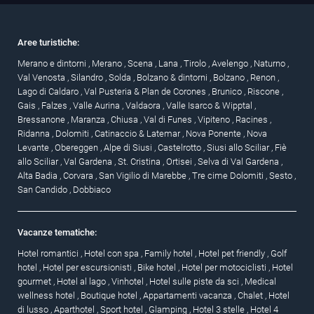
Aree turistiche:
Merano e dintorni
,
Merano
,
Scena
,
Lana
,
Tirolo
,
Avelengo
,
Naturno
,
Val Venosta
,
Silandro
,
Solda
,
Bolzano & dintorni
,
Bolzano
,
Renon
,
Lago di Caldaro
,
Val Pusteria & Plan de Corones
,
Brunico
,
Riscone
,
Gais
,
Falzes
,
Valle Aurina
,
Valdaora
,
Valle Isarco & Wipptal
,
Bressanone
,
Maranza
,
Chiusa
,
Val di Funes
,
Vipiteno
,
Racines
,
Ridanna
,
Dolomiti
,
Catinaccio & Latemar
,
Nova Ponente
,
Nova
Levante
,
Obereggen
,
Alpe di Siusi
,
Castelrotto
,
Siusi allo Sciliar
,
Fiè
allo Sciliar
,
Val Gardena
,
St. Cristina
,
Ortisei
,
Selva di Val Gardena
,
Alta Badia
,
Corvara
,
San Vigilio di Marebbe
,
Tre cime Dolomiti
,
Sesto
,
San Candido
,
Dobbiaco
Vacanze tematiche:
Hotel romantici
,
Hotel con spa
,
Family hotel
,
Hotel pet friendly
,
Golf
hotel
,
Hotel per escursionisti
,
Bike hotel
,
Hotel per motociclisti
,
Hotel
gourmet
,
Hotel al lago
,
Vinhotel
,
Hotel sulle piste da sci
,
Medical
wellness hotel
,
Boutique hotel
,
Appartamenti vacanza
,
Chalet
,
Hotel
di lusso
,
Aparthotel
,
Sport hotel
,
Glamping
,
Hotel 3 stelle
,
Hotel 4