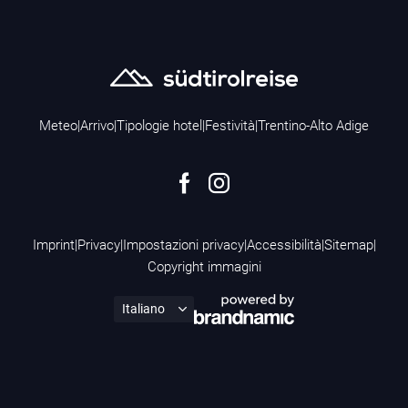
Meteo
|
Arrivo
|
Tipologie hotel
|
Festività
|
Trentino-Alto Adige
Imprint
|
Privacy
|
Impostazioni privacy
|
Accessibilità
|
Sitemap
|
Copyright immagini