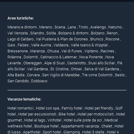
Aree turistiche:
Merano e dintorni
,
Merano
,
Scena
,
Lana
,
Tirolo
,
Avelengo
,
Naturno
,
Val Venosta
,
Silandro
,
Solda
,
Bolzano & dintorni
,
Bolzano
,
Renon
,
Lago di Caldaro
,
Val Pusteria & Plan de Corones
,
Brunico
,
Riscone
,
Gais
,
Falzes
,
Valle Aurina
,
Valdaora
,
Valle Isarco & Wipptal
,
Bressanone
,
Maranza
,
Chiusa
,
Val di Funes
,
Vipiteno
,
Racines
,
Ridanna
,
Dolomiti
,
Catinaccio & Latemar
,
Nova Ponente
,
Nova
Levante
,
Obereggen
,
Alpe di Siusi
,
Castelrotto
,
Siusi allo Sciliar
,
Fiè
allo Sciliar
,
Val Gardena
,
St. Cristina
,
Ortisei
,
Selva di Val Gardena
,
Alta Badia
,
Corvara
,
San Vigilio di Marebbe
,
Tre cime Dolomiti
,
Sesto
,
San Candido
,
Dobbiaco
Vacanze tematiche:
Hotel romantici
,
Hotel con spa
,
Family hotel
,
Hotel pet friendly
,
Golf
hotel
,
Hotel per escursionisti
,
Bike hotel
,
Hotel per motociclisti
,
Hotel
gourmet
,
Hotel al lago
,
Vinhotel
,
Hotel sulle piste da sci
,
Medical
wellness hotel
,
Boutique hotel
,
Appartamenti vacanza
,
Chalet
,
Hotel
di lusso
,
Aparthotel
,
Sport hotel
,
Glamping
,
Hotel 3 stelle
,
Hotel 4