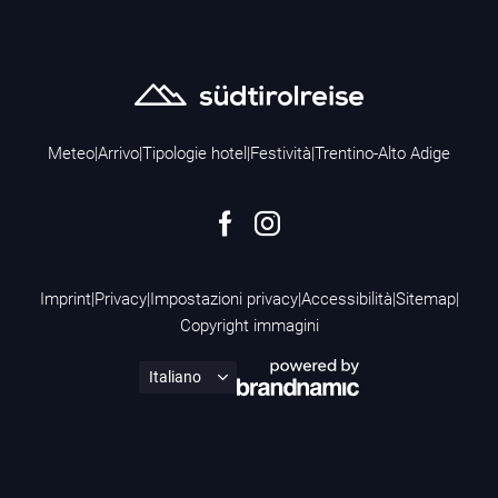
Meteo
|
Arrivo
|
Tipologie hotel
|
Festività
|
Trentino-Alto Adige
Imprint
|
Privacy
|
Impostazioni privacy
|
Accessibilità
|
Sitemap
|
Copyright immagini