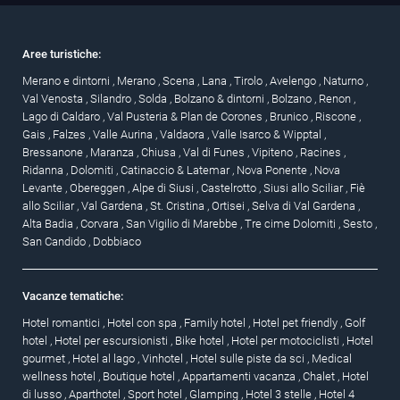
Aree turistiche:
Merano e dintorni
,
Merano
,
Scena
,
Lana
,
Tirolo
,
Avelengo
,
Naturno
,
Val Venosta
,
Silandro
,
Solda
,
Bolzano & dintorni
,
Bolzano
,
Renon
,
Lago di Caldaro
,
Val Pusteria & Plan de Corones
,
Brunico
,
Riscone
,
Gais
,
Falzes
,
Valle Aurina
,
Valdaora
,
Valle Isarco & Wipptal
,
Bressanone
,
Maranza
,
Chiusa
,
Val di Funes
,
Vipiteno
,
Racines
,
Ridanna
,
Dolomiti
,
Catinaccio & Latemar
,
Nova Ponente
,
Nova
Levante
,
Obereggen
,
Alpe di Siusi
,
Castelrotto
,
Siusi allo Sciliar
,
Fiè
allo Sciliar
,
Val Gardena
,
St. Cristina
,
Ortisei
,
Selva di Val Gardena
,
Alta Badia
,
Corvara
,
San Vigilio di Marebbe
,
Tre cime Dolomiti
,
Sesto
,
San Candido
,
Dobbiaco
Vacanze tematiche:
Hotel romantici
,
Hotel con spa
,
Family hotel
,
Hotel pet friendly
,
Golf
hotel
,
Hotel per escursionisti
,
Bike hotel
,
Hotel per motociclisti
,
Hotel
gourmet
,
Hotel al lago
,
Vinhotel
,
Hotel sulle piste da sci
,
Medical
wellness hotel
,
Boutique hotel
,
Appartamenti vacanza
,
Chalet
,
Hotel
di lusso
,
Aparthotel
,
Sport hotel
,
Glamping
,
Hotel 3 stelle
,
Hotel 4