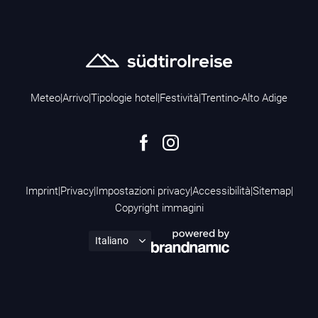
Meteo
|
Arrivo
|
Tipologie hotel
|
Festività
|
Trentino-Alto Adige
Imprint
|
Privacy
|
Impostazioni privacy
|
Accessibilità
|
Sitemap
|
Copyright immagini