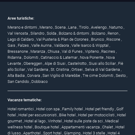
Aree turistiche:
Merano e dintorni
,
Merano
,
Scena
,
Lana
,
Tirolo
,
Avelengo
,
Naturno
,
Val Venosta
,
Silandro
,
Solda
,
Bolzano & dintorni
,
Bolzano
,
Renon
,
Lago di Caldaro
,
Val Pusteria & Plan de Corones
,
Brunico
,
Riscone
,
Gais
,
Falzes
,
Valle Aurina
,
Valdaora
,
Valle Isarco & Wipptal
,
Bressanone
,
Maranza
,
Chiusa
,
Val di Funes
,
Vipiteno
,
Racines
,
Ridanna
,
Dolomiti
,
Catinaccio & Latemar
,
Nova Ponente
,
Nova
Levante
,
Obereggen
,
Alpe di Siusi
,
Castelrotto
,
Siusi allo Sciliar
,
Fiè
allo Sciliar
,
Val Gardena
,
St. Cristina
,
Ortisei
,
Selva di Val Gardena
,
Alta Badia
,
Corvara
,
San Vigilio di Marebbe
,
Tre cime Dolomiti
,
Sesto
,
San Candido
,
Dobbiaco
Vacanze tematiche:
Hotel romantici
,
Hotel con spa
,
Family hotel
,
Hotel pet friendly
,
Golf
hotel
,
Hotel per escursionisti
,
Bike hotel
,
Hotel per motociclisti
,
Hotel
gourmet
,
Hotel al lago
,
Vinhotel
,
Hotel sulle piste da sci
,
Medical
wellness hotel
,
Boutique hotel
,
Appartamenti vacanza
,
Chalet
,
Hotel
di lusso
,
Aparthotel
,
Sport hotel
,
Glamping
,
Hotel 3 stelle
,
Hotel 4