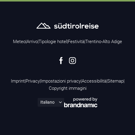
Meteo
|
Arrivo
|
Tipologie hotel
|
Festività
|
Trentino-Alto Adige
Imprint
|
Privacy
|
Impostazioni privacy
|
Accessibilità
|
Sitemap
|
Copyright immagini