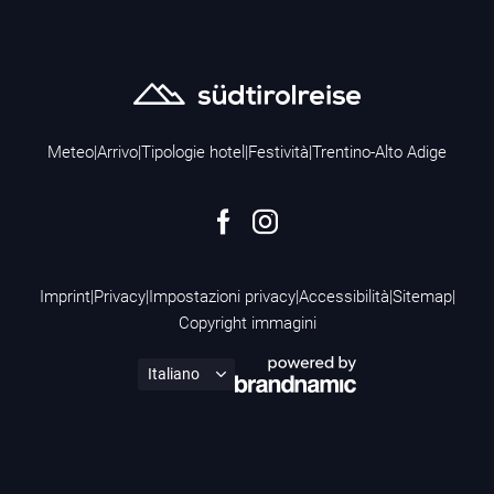
Meteo
|
Arrivo
|
Tipologie hotel
|
Festività
|
Trentino-Alto Adige
Imprint
|
Privacy
|
Impostazioni privacy
|
Accessibilità
|
Sitemap
|
Copyright immagini