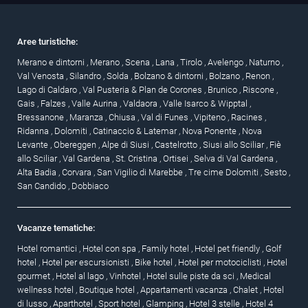
Aree turistiche:
Merano e dintorni
,
Merano
,
Scena
,
Lana
,
Tirolo
,
Avelengo
,
Naturno
,
Val Venosta
,
Silandro
,
Solda
,
Bolzano & dintorni
,
Bolzano
,
Renon
,
Lago di Caldaro
,
Val Pusteria & Plan de Corones
,
Brunico
,
Riscone
,
Gais
,
Falzes
,
Valle Aurina
,
Valdaora
,
Valle Isarco & Wipptal
,
Bressanone
,
Maranza
,
Chiusa
,
Val di Funes
,
Vipiteno
,
Racines
,
Ridanna
,
Dolomiti
,
Catinaccio & Latemar
,
Nova Ponente
,
Nova
Levante
,
Obereggen
,
Alpe di Siusi
,
Castelrotto
,
Siusi allo Sciliar
,
Fiè
allo Sciliar
,
Val Gardena
,
St. Cristina
,
Ortisei
,
Selva di Val Gardena
,
Alta Badia
,
Corvara
,
San Vigilio di Marebbe
,
Tre cime Dolomiti
,
Sesto
,
San Candido
,
Dobbiaco
Vacanze tematiche:
Hotel romantici
,
Hotel con spa
,
Family hotel
,
Hotel pet friendly
,
Golf
hotel
,
Hotel per escursionisti
,
Bike hotel
,
Hotel per motociclisti
,
Hotel
gourmet
,
Hotel al lago
,
Vinhotel
,
Hotel sulle piste da sci
,
Medical
wellness hotel
,
Boutique hotel
,
Appartamenti vacanza
,
Chalet
,
Hotel
di lusso
,
Aparthotel
,
Sport hotel
,
Glamping
,
Hotel 3 stelle
,
Hotel 4