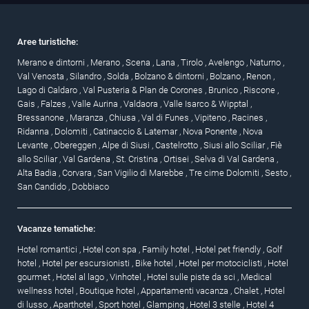
Aree turistiche:
Merano e dintorni
,
Merano
,
Scena
,
Lana
,
Tirolo
,
Avelengo
,
Naturno
,
Val Venosta
,
Silandro
,
Solda
,
Bolzano & dintorni
,
Bolzano
,
Renon
,
Lago di Caldaro
,
Val Pusteria & Plan de Corones
,
Brunico
,
Riscone
,
Gais
,
Falzes
,
Valle Aurina
,
Valdaora
,
Valle Isarco & Wipptal
,
Bressanone
,
Maranza
,
Chiusa
,
Val di Funes
,
Vipiteno
,
Racines
,
Ridanna
,
Dolomiti
,
Catinaccio & Latemar
,
Nova Ponente
,
Nova
Levante
,
Obereggen
,
Alpe di Siusi
,
Castelrotto
,
Siusi allo Sciliar
,
Fiè
allo Sciliar
,
Val Gardena
,
St. Cristina
,
Ortisei
,
Selva di Val Gardena
,
Alta Badia
,
Corvara
,
San Vigilio di Marebbe
,
Tre cime Dolomiti
,
Sesto
,
San Candido
,
Dobbiaco
Vacanze tematiche:
Hotel romantici
,
Hotel con spa
,
Family hotel
,
Hotel pet friendly
,
Golf
hotel
,
Hotel per escursionisti
,
Bike hotel
,
Hotel per motociclisti
,
Hotel
gourmet
,
Hotel al lago
,
Vinhotel
,
Hotel sulle piste da sci
,
Medical
wellness hotel
,
Boutique hotel
,
Appartamenti vacanza
,
Chalet
,
Hotel
di lusso
,
Aparthotel
,
Sport hotel
,
Glamping
,
Hotel 3 stelle
,
Hotel 4