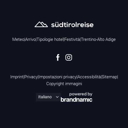
Meteo
|
Arrivo
|
Tipologie hotel
|
Festività
|
Trentino-Alto Adige
Imprint
|
Privacy
|
Impostazioni privacy
|
Accessibilità
|
Sitemap
|
Copyright immagini