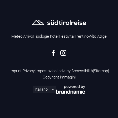
Meteo
|
Arrivo
|
Tipologie hotel
|
Festività
|
Trentino-Alto Adige
Imprint
|
Privacy
|
Impostazioni privacy
|
Accessibilità
|
Sitemap
|
Copyright immagini