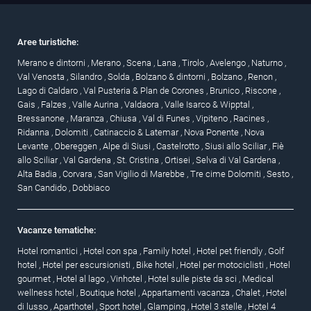
Aree turistiche:
Merano e dintorni
,
Merano
,
Scena
,
Lana
,
Tirolo
,
Avelengo
,
Naturno
,
Val Venosta
,
Silandro
,
Solda
,
Bolzano & dintorni
,
Bolzano
,
Renon
,
Lago di Caldaro
,
Val Pusteria & Plan de Corones
,
Brunico
,
Riscone
,
Gais
,
Falzes
,
Valle Aurina
,
Valdaora
,
Valle Isarco & Wipptal
,
Bressanone
,
Maranza
,
Chiusa
,
Val di Funes
,
Vipiteno
,
Racines
,
Ridanna
,
Dolomiti
,
Catinaccio & Latemar
,
Nova Ponente
,
Nova
Levante
,
Obereggen
,
Alpe di Siusi
,
Castelrotto
,
Siusi allo Sciliar
,
Fiè
allo Sciliar
,
Val Gardena
,
St. Cristina
,
Ortisei
,
Selva di Val Gardena
,
Alta Badia
,
Corvara
,
San Vigilio di Marebbe
,
Tre cime Dolomiti
,
Sesto
,
San Candido
,
Dobbiaco
Vacanze tematiche:
Hotel romantici
,
Hotel con spa
,
Family hotel
,
Hotel pet friendly
,
Golf
hotel
,
Hotel per escursionisti
,
Bike hotel
,
Hotel per motociclisti
,
Hotel
gourmet
,
Hotel al lago
,
Vinhotel
,
Hotel sulle piste da sci
,
Medical
wellness hotel
,
Boutique hotel
,
Appartamenti vacanza
,
Chalet
,
Hotel
di lusso
,
Aparthotel
,
Sport hotel
,
Glamping
,
Hotel 3 stelle
,
Hotel 4