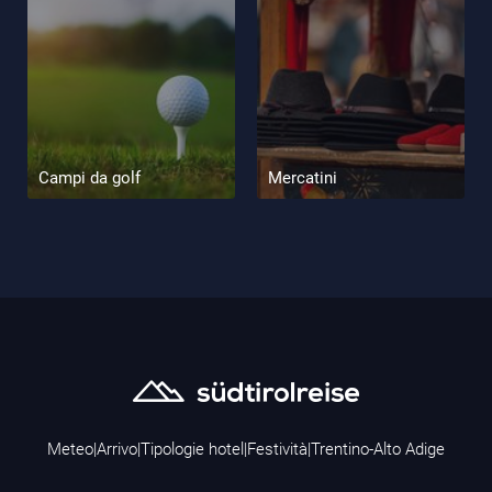
Campi da golf
Mercatini
Meteo
|
Arrivo
|
Tipologie hotel
|
Festività
|
Trentino-Alto Adige