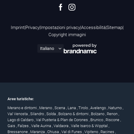
Imprint
|
Privacy
|
Impostazioni privacy
|
Accessibilità
|
Sitemap
|
Copyright immagini
Aree turistiche:
Merano e dintorni
,
Merano
,
Scena
,
Lana
,
Tirolo
,
Avelengo
,
Naturno
,
Val Venosta
,
Silandro
,
Solda
,
Bolzano & dintorni
,
Bolzano
,
Renon
,
Lago di Caldaro
,
Val Pusteria & Plan de Corones
,
Brunico
,
Riscone
,
Gais
,
Falzes
,
Valle Aurina
,
Valdaora
,
Valle Isarco & Wipptal
,
Bressanone
,
Maranza
,
Chiusa
,
Val di Funes
,
Vipiteno
,
Racines
,