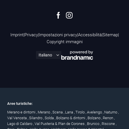
Imprint
|
Privacy
|
Impostazioni privacy
|
Accessibilità
|
Sitemap
|
Copyright immagini
Aree turistiche:
Merano e dintorni
,
Merano
,
Scena
,
Lana
,
Tirolo
,
Avelengo
,
Naturno
,
Val Venosta
,
Silandro
,
Solda
,
Bolzano & dintorni
,
Bolzano
,
Renon
,
Lago di Caldaro
,
Val Pusteria & Plan de Corones
,
Brunico
,
Riscone
,