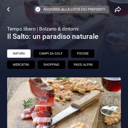
AGGIUNGI ALLA LISTA DEI PREFERITI
Tempo libero | Bolzano & dintorni
Il Salto: un paradiso naturale
NATURA
CAMPI DA GOLF
PISCINE
MERCATINI
SHOPPING
PASSI ALPINI