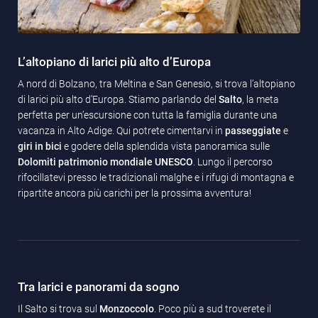
L’altopiano di larici più alto d’Europa
A nord di Bolzano, tra Meltina e San Genesio, si trova l’altopiano
di larici più alto d’Europa. Stiamo parlando del
Salto
, la meta
perfetta per un’escursione con tutta la famiglia durante una
vacanza in Alto Adige. Qui potrete cimentarvi in
passeggiate
e
giri in bici
e godere della splendida vista panoramica sulle
Dolomiti patrimonio mondiale UNESCO
. Lungo il percorso
rifocillatevi presso le tradizionali malghe e i rifugi di montagna e
ripartite ancora più carichi per la prossima avventura!
Tra larici e panorami da sogno
Il Salto si trova sul
Monzoccolo
. Poco più a sud troverete il