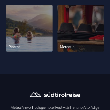
Piscine
Mercatini
Meteo
|
Arrivo
|
Tipologie hotel
|
Festività
|
Trentino-Alto Adige