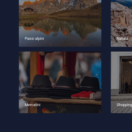
Passi alpini
Natura
Mercatini
Shoppin