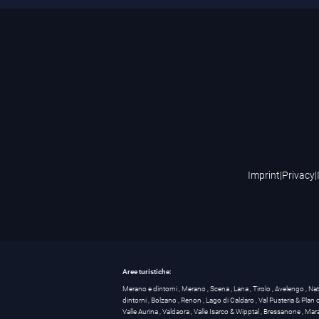
Imprint
|
Privacy
|
Aree turistiche:
Merano e dintorni
,
Merano
,
Scena
,
Lana
,
Tirolo
,
Avelengo
,
Na
dintorni
,
Bolzano
,
Renon
,
Lago di Caldaro
,
Val Pusteria & Plan
Valle Aurina
,
Valdaora
,
Valle Isarco & Wipptal
,
Bressanone
,
Mar