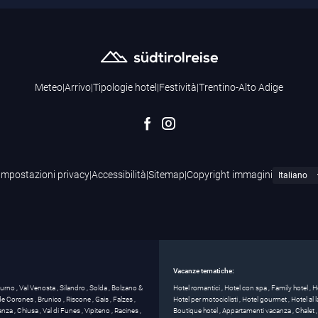
Meteo
|
Arrivo
|
Tipologie hotel
|
Festività
|
Trentino-Alto Adige
Impostazioni privacy
|
Accessibilità
|
Sitemap
|
Copyright immagini
Vacanze tematiche:
turno
,
Val Venosta
,
Silandro
,
Solda
,
Bolzano &
Hotel romantici
,
Hotel con spa
,
Family hotel
,
H
 de Corones
,
Brunico
,
Riscone
,
Gais
,
Falzes
,
Hotel per motociclisti
,
Hotel gourmet
,
Hotel al
anza
,
Chiusa
,
Val di Funes
,
Vipiteno
,
Racines
,
Boutique hotel
,
Appartamenti vacanza
,
Chalet