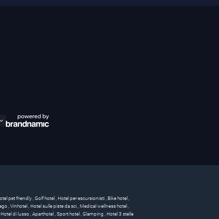
otel pet friendly
,
Golf hotel
,
Hotel per escursionisti
,
Bike hotel
,
 lago
,
Vinhotel
,
Hotel sulle piste da sci
,
Medical wellness hotel
,
,
Hotel di lusso
,
Aparthotel
,
Sport hotel
,
Glamping
,
Hotel 3 stelle