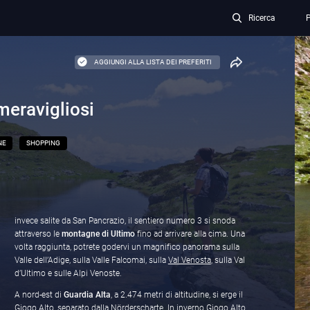
Ricerca
P
AGGIUNGI ALLA LISTA DEI PREFERITI
meravigliosi
NE
SHOPPING
invece salite da San Pancrazio, il sentiero numero 3 si snoda
attraverso le
montagne di Ultimo
fino ad arrivare alla cima. Una
volta raggiunta, potrete godervi un magnifico panorama sulla
Valle dell’Adige, sulla Valle Falcomai, sulla
Val Venosta
, sulla Val
d’Ultimo e sulle Alpi Venoste.
A nord-est di
Guardia Alta
, a 2.474 metri di altitudine, si erge il
Giogo Alto, separato dalla Nörderscharte. In inverno Giogo Alto