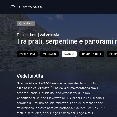
Indietro
Tempo libero | Val Venosta
Tra prati, serpentine e panorami 
PASSI ALPINI
MERCATINI
NATURA
CAMPI DA GOLF
PISCI
Vedetta Alta
Guardia Alta
è alta
2.608 metri
ed è considerata la montagna
della bassa Val Venosta. È una delle prime montagne che si
scopre quando si guida da Lana verso la Val d'Ultimo.
Appartiene al Gruppo Gioveretto nelle Alpi dell'Ortles e separa il
comune di Naturno da San Pancrazio. Le ripide serpentine che
attraversano la cresta nord-est portano al "Rauher Bichl", a 2.027
metri di altitudine, e poi lungo il fianco del Giogo Alto. Il