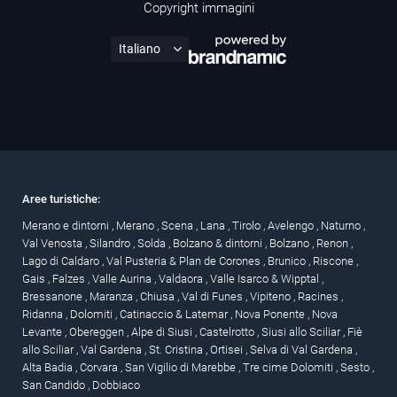
Copyright immagini
Aree turistiche:
Merano e dintorni
,
Merano
,
Scena
,
Lana
,
Tirolo
,
Avelengo
,
Naturno
,
Val Venosta
,
Silandro
,
Solda
,
Bolzano & dintorni
,
Bolzano
,
Renon
,
Lago di Caldaro
,
Val Pusteria & Plan de Corones
,
Brunico
,
Riscone
,
Gais
,
Falzes
,
Valle Aurina
,
Valdaora
,
Valle Isarco & Wipptal
,
Bressanone
,
Maranza
,
Chiusa
,
Val di Funes
,
Vipiteno
,
Racines
,
Ridanna
,
Dolomiti
,
Catinaccio & Latemar
,
Nova Ponente
,
Nova
Levante
,
Obereggen
,
Alpe di Siusi
,
Castelrotto
,
Siusi allo Sciliar
,
Fiè
allo Sciliar
,
Val Gardena
,
St. Cristina
,
Ortisei
,
Selva di Val Gardena
,
Alta Badia
,
Corvara
,
San Vigilio di Marebbe
,
Tre cime Dolomiti
,
Sesto
,
San Candido
,
Dobbiaco