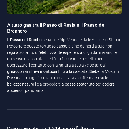
A tutto gas tra il Passo di Resia e il Passo del
Brennero
Il
Passo del Rombo
separa le Alpi Venoste dalle Alpi dello Stubai.
Percorrere questo tortuoso passo alpino da nord a sud non
regala soltanto un’elettrizzante esperienza di guida, ma anche
un senso di assoluta libertà. Un’occasione perfetta per
apprezzare il contatto con la natura a tutta velocità: dai
ghiacciai
ai
rilievi montuosi
fino alla
cascata Stieber
a Moso in
Passiria. Il magnifico panorama invita a soffermarsi sulle
bellezze naturali e a procedere a passo sostenuto per godersi
appieno il panorama.
Direzione natura a 2 509 metri d’altezza