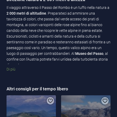
Il viaggio attraverso il Passo del Rombo è un tuffo nella natura a
2 000 metri di altitudine
. Preparateci ad ammirare una
tavolozza di colori, che passa dal verde acceso dei prati di
montagna, ai colori variopinti delle rose alpine fino al bianco
candido della neve che ricopre le vette alpine in piena estate.
Escursionisti, ciclisti e amanti della natura e della cultura si
sentiranno come in paradiso e resteranno estasiati di fronte a un
paesaggio così vario. Un tempo, questo valico alpino era un
luogo di passaggio per contrabbandieri. Al
Museo del Passo
, al
confine con l’Austria potrete farvi un’idea della turbolenta storia
di questa zona.
Di più
Che siate amanti della natura, dei percorsi in bici o della cultura, il
Passo del Rombo è una tappa immancabile durante il vostro
viaggio in Alto Adige.
Altri consigli per il tempo libero