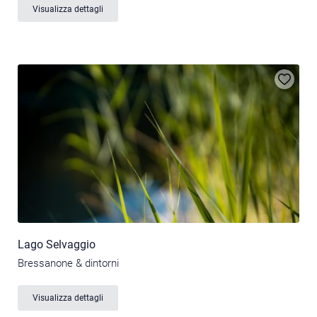
Visualizza dettagli
Lago Selvaggio
Bressanone & dintorni
Visualizza dettagli