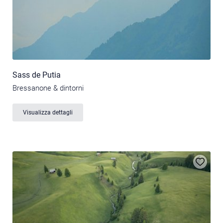
Sass de Putia
Bressanone & dintorni
Visualizza dettagli