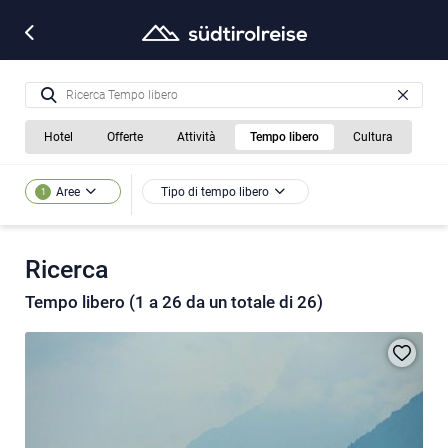
Hotel
Offerte
Attività
Tempo libero
Cultura
Tipo di tempo libero
Aree
1
Ricerca
Tempo libero (1 a 26 da un totale di 26)