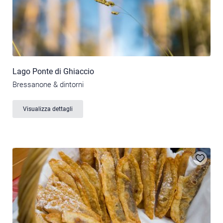
Lago Ponte di Ghiaccio
Bressanone & dintorni
Visualizza dettagli