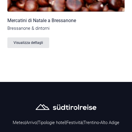
Mercatini di Natale a Bressanone
Bressanone & dintorni
Visualizza dettagli
Meteo
|
Arrivo
|
Tipologie hotel
|
Festività
|
Trentino-Alto Adige