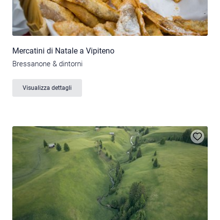
Mercatini di Natale a Vipiteno
Bressanone & dintorni
Visualizza dettagli