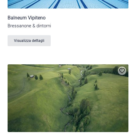
Balneum Vipiteno
Bressanone & dintorni
Visualizza dettagli