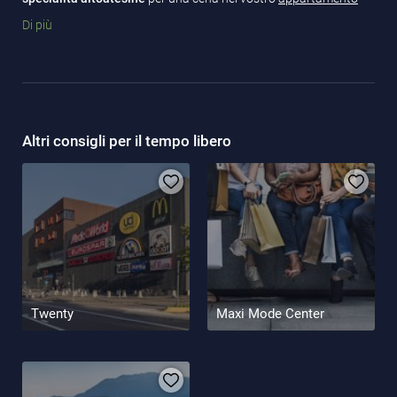
vacanze in Alto Adige
? Allora al Maxi Mode Center di Appiano
Di più
troverete quello che fa per voi!
Orari di apertura:
Lunedì-venerdì: 8-12:30 e 15-19
Sabato: 8-19
Altri consigli per il tempo libero
Twenty
Maxi Mode Center