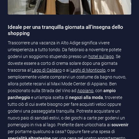
Ideale per una tranquilla giornata all’insegna dello
shopping
Trascorrere una vacanza in Alto Adige significa vivere
un’esperienza a tutto tondo. Da febbraio a novembre potete
godervi un soggiorno stupendo presso un
hotel sul lago
. Se
doveste essere a corto di crema solare dopo una giornata
trascorsa al
Lago di Caldaro
o ai
Laghi di Monticolo
, o se
semplicemente volete comprarvi un costume da bagno nuovo,
allora potete recarvi al Maxi Mode Center di Appiano. Ben
posizionato sulla Strada del Vino ad
Appiano
, con
ampio
parcheggio
e un'ampia scelta di
negozi alla moda
, troverete
tutto ciò di cui avete bisogno per fare acquisti veloci oppure
godervi una passeggiata tranquilla. Potreste acquistare un
nuovo paio di sandali estivi, o dei giochi a carte per godervi un
pomeriggio in riva al lago. Preferite dare un’occhiata ai
souvenir
per portarne qualcuno a casa? Oppure fare una spesa di
specialità altoatesine
per una cena nel vostro
appartamento