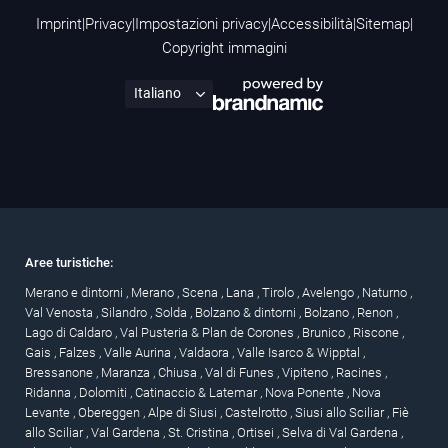
Imprint
|
Privacy
|
Impostazioni privacy
|
Accessibilità
|
Sitemap
|
Copyright immagini
Aree turistiche:
Merano e dintorni
,
Merano
,
Scena
,
Lana
,
Tirolo
,
Avelengo
,
Naturno
,
Val Venosta
,
Silandro
,
Solda
,
Bolzano & dintorni
,
Bolzano
,
Renon
,
Lago di Caldaro
,
Val Pusteria & Plan de Corones
,
Brunico
,
Riscone
,
Gais
,
Falzes
,
Valle Aurina
,
Valdaora
,
Valle Isarco & Wipptal
,
Bressanone
,
Maranza
,
Chiusa
,
Val di Funes
,
Vipiteno
,
Racines
,
Ridanna
,
Dolomiti
,
Catinaccio & Latemar
,
Nova Ponente
,
Nova
Levante
,
Obereggen
,
Alpe di Siusi
,
Castelrotto
,
Siusi allo Sciliar
,
Fiè
allo Sciliar
,
Val Gardena
,
St. Cristina
,
Ortisei
,
Selva di Val Gardena
,