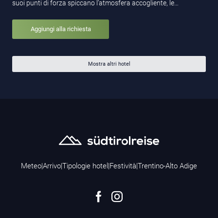
suoi punti di forza spiccano l’atmosfera accogliente, le…
Aggiungi alla richiesta
Mostra altri hotel
Meteo
|
Arrivo
|
Tipologie hotel
|
Festività
|
Trentino-Alto Adige