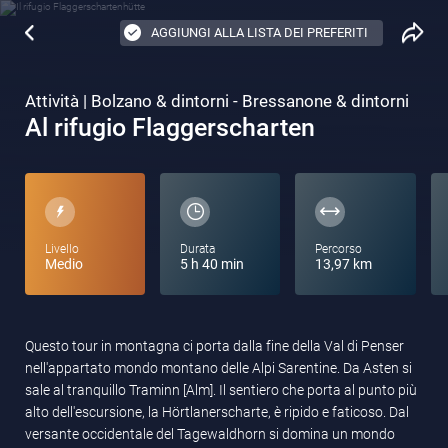
AGGIUNGI ALLA LISTA DEI PREFERITI
Attività | Bolzano & dintorni - Bressanone & dintorni
Al rifugio Flaggerscharten
Livello
Durata
Percorso
Medio
5 h 40 min
13,97 km
Questo tour in montagna ci porta dalla fine della Val di Penser
nell'appartato mondo montano delle Alpi Sarentine. Da Asten si
sale al tranquillo Traminn [Alm]. Il sentiero che porta al punto più
alto dell'escursione, la Hörtlanerscharte, è ripido e faticoso. Dal
versante occidentale del Tagewaldhorn si domina un mondo