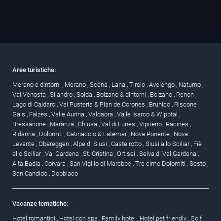
Aree turistiche:
Merano e dintorni
,
Merano
,
Scena
,
Lana
,
Tirolo
,
Avelengo
,
Naturno
,
Val Venosta
,
Silandro
,
Solda
,
Bolzano & dintorni
,
Bolzano
,
Renon
,
Lago di Caldaro
,
Val Pusteria & Plan de Corones
,
Brunico
,
Riscone
,
Gais
,
Falzes
,
Valle Aurina
,
Valdaora
,
Valle Isarco & Wipptal
,
Bressanone
,
Maranza
,
Chiusa
,
Val di Funes
,
Vipiteno
,
Racines
,
Ridanna
,
Dolomiti
,
Catinaccio & Latemar
,
Nova Ponente
,
Nova
Levante
,
Obereggen
,
Alpe di Siusi
,
Castelrotto
,
Siusi allo Sciliar
,
Fiè
allo Sciliar
,
Val Gardena
,
St. Cristina
,
Ortisei
,
Selva di Val Gardena
,
Alta Badia
,
Corvara
,
San Vigilio di Marebbe
,
Tre cime Dolomiti
,
Sesto
,
San Candido
,
Dobbiaco
Vacanze tematiche:
Hotel romantici
,
Hotel con spa
,
Family hotel
,
Hotel pet friendly
,
Golf