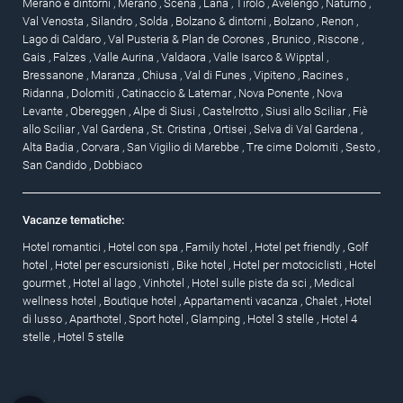
Merano e dintorni
,
Merano
,
Scena
,
Lana
,
Tirolo
,
Avelengo
,
Naturno
,
Val Venosta
,
Silandro
,
Solda
,
Bolzano & dintorni
,
Bolzano
,
Renon
,
Lago di Caldaro
,
Val Pusteria & Plan de Corones
,
Brunico
,
Riscone
,
Gais
,
Falzes
,
Valle Aurina
,
Valdaora
,
Valle Isarco & Wipptal
,
Bressanone
,
Maranza
,
Chiusa
,
Val di Funes
,
Vipiteno
,
Racines
,
Ridanna
,
Dolomiti
,
Catinaccio & Latemar
,
Nova Ponente
,
Nova
Levante
,
Obereggen
,
Alpe di Siusi
,
Castelrotto
,
Siusi allo Sciliar
,
Fiè
allo Sciliar
,
Val Gardena
,
St. Cristina
,
Ortisei
,
Selva di Val Gardena
,
Alta Badia
,
Corvara
,
San Vigilio di Marebbe
,
Tre cime Dolomiti
,
Sesto
,
San Candido
,
Dobbiaco
Vacanze tematiche:
Hotel romantici
,
Hotel con spa
,
Family hotel
,
Hotel pet friendly
,
Golf
hotel
,
Hotel per escursionisti
,
Bike hotel
,
Hotel per motociclisti
,
Hotel
gourmet
,
Hotel al lago
,
Vinhotel
,
Hotel sulle piste da sci
,
Medical
wellness hotel
,
Boutique hotel
,
Appartamenti vacanza
,
Chalet
,
Hotel
di lusso
,
Aparthotel
,
Sport hotel
,
Glamping
,
Hotel 3 stelle
,
Hotel 4
stelle
,
Hotel 5 stelle