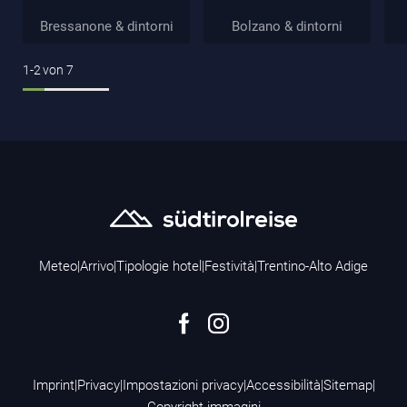
Bressanone & dintorni
Bolzano & dintorni
1-2
von
7
Meteo
|
Arrivo
|
Tipologie hotel
|
Festività
|
Trentino-Alto Adige
Imprint
|
Privacy
|
Impostazioni privacy
|
Accessibilità
|
Sitemap
|
Copyright immagini