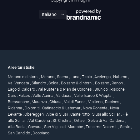
Aree turistiche:
Merano e dintorni
,
Merano
,
Scena
,
Lana
,
Tirolo
,
Avelengo
,
Naturno
,
Val Venosta
,
Silandro
,
Solda
,
Bolzano & dintorni
,
Bolzano
,
Renon
,
Lago di Caldaro
,
Val Pusteria & Plan de Corones
,
Brunico
,
Riscone
,
Gais
,
Falzes
,
Valle Aurina
,
Valdaora
,
Valle Isarco & Wipptal
,
Bressanone
,
Maranza
,
Chiusa
,
Val di Funes
,
Vipiteno
,
Racines
,
Ridanna
,
Dolomiti
,
Catinaccio & Latemar
,
Nova Ponente
,
Nova
Levante
,
Obereggen
,
Alpe di Siusi
,
Castelrotto
,
Siusi allo Sciliar
,
Fiè
allo Sciliar
,
Val Gardena
,
St. Cristina
,
Ortisei
,
Selva di Val Gardena
,
Alta Badia
,
Corvara
,
San Vigilio di Marebbe
,
Tre cime Dolomiti
,
Sesto
,
San Candido
,
Dobbiaco