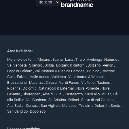
Aree turistiche:
Merano e dintorni
,
Merano
,
Scena
,
Lana
,
Tirolo
,
Avelengo
,
Naturno
,
Val Venosta
,
Silandro
,
Solda
,
Bolzano & dintorni
,
Bolzano
,
Renon
,
Lago di Caldaro
,
Val Pusteria & Plan de Corones
,
Brunico
,
Riscone
,
Gais
,
Falzes
,
Valle Aurina
,
Valdaora
,
Valle Isarco & Wipptal
,
Bressanone
,
Maranza
,
Chiusa
,
Val di Funes
,
Vipiteno
,
Racines
,
Ridanna
,
Dolomiti
,
Catinaccio & Latemar
,
Nova Ponente
,
Nova
Levante
,
Obereggen
,
Alpe di Siusi
,
Castelrotto
,
Siusi allo Sciliar
,
Fiè
allo Sciliar
,
Val Gardena
,
St. Cristina
,
Ortisei
,
Selva di Val Gardena
,
Alta Badia
,
Corvara
,
San Vigilio di Marebbe
,
Tre cime Dolomiti
,
Sesto
,
San Candido
,
Dobbiaco
Vacanze tematiche: