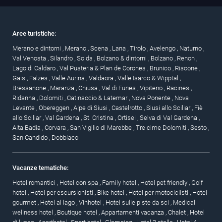
Aree turistiche:
Merano e dintorni
,
Merano
,
Scena
,
Lana
,
Tirolo
,
Avelengo
,
Naturno
,
Val Venosta
,
Silandro
,
Solda
,
Bolzano & dintorni
,
Bolzano
,
Renon
,
Lago di Caldaro
,
Val Pusteria & Plan de Corones
,
Brunico
,
Riscone
,
Gais
,
Falzes
,
Valle Aurina
,
Valdaora
,
Valle Isarco & Wipptal
,
Bressanone
,
Maranza
,
Chiusa
,
Val di Funes
,
Vipiteno
,
Racines
,
Ridanna
,
Dolomiti
,
Catinaccio & Latemar
,
Nova Ponente
,
Nova
Levante
,
Obereggen
,
Alpe di Siusi
,
Castelrotto
,
Siusi allo Sciliar
,
Fiè
allo Sciliar
,
Val Gardena
,
St. Cristina
,
Ortisei
,
Selva di Val Gardena
,
Alta Badia
,
Corvara
,
San Vigilio di Marebbe
,
Tre cime Dolomiti
,
Sesto
,
San Candido
,
Dobbiaco
Vacanze tematiche:
Hotel romantici
,
Hotel con spa
,
Family hotel
,
Hotel pet friendly
,
Golf
hotel
,
Hotel per escursionisti
,
Bike hotel
,
Hotel per motociclisti
,
Hotel
gourmet
,
Hotel al lago
,
Vinhotel
,
Hotel sulle piste da sci
,
Medical
wellness hotel
,
Boutique hotel
,
Appartamenti vacanza
,
Chalet
,
Hotel