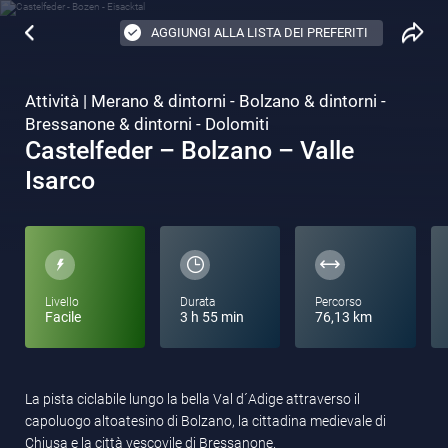
AGGIUNGI ALLA LISTA DEI PREFERITI
Attività | Merano & dintorni - Bolzano & dintorni -
Bressanone & dintorni - Dolomiti
Castelfeder – Bolzano – Valle
Isarco
Livello
Durata
Percorso
Facile
3 h 55 min
76,13 km
La pista ciclabile lungo la bella Val d´Adige attraverso il
capoluogo altoatesino di Bolzano, la cittadina medievale di
Chiusa e la città vescovile di Bressanone.