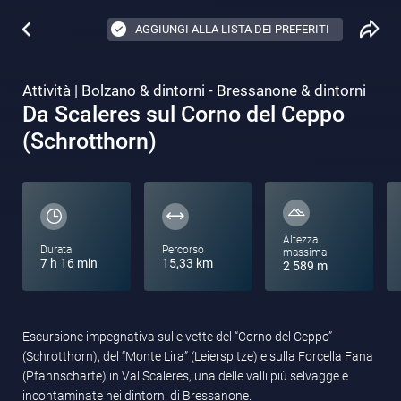
AGGIUNGI ALLA LISTA DEI PREFERITI
Attività | Bolzano & dintorni - Bressanone & dintorni
Da Scaleres sul Corno del Ceppo
(Schrotthorn)
Altezza
Durata
Percorso
massima
7 h 16 min
15,33 km
2 589 m
Escursione impegnativa sulle vette del “Corno del Ceppo”
(Schrotthorn), del “Monte Lira” (Leierspitze) e sulla Forcella Fana
(Pfannscharte) in Val Scaleres, una delle valli più selvagge e
incontaminate nei dintorni di Bressanone.