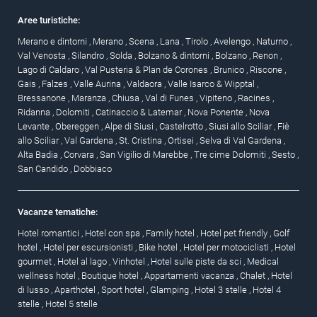
Aree turistiche:
Merano e dintorni
,
Merano
,
Scena
,
Lana
,
Tirolo
,
Avelengo
,
Naturno
,
Val Venosta
,
Silandro
,
Solda
,
Bolzano & dintorni
,
Bolzano
,
Renon
,
Lago di Caldaro
,
Val Pusteria & Plan de Corones
,
Brunico
,
Riscone
,
Gais
,
Falzes
,
Valle Aurina
,
Valdaora
,
Valle Isarco & Wipptal
,
Bressanone
,
Maranza
,
Chiusa
,
Val di Funes
,
Vipiteno
,
Racines
,
Ridanna
,
Dolomiti
,
Catinaccio & Latemar
,
Nova Ponente
,
Nova
Levante
,
Obereggen
,
Alpe di Siusi
,
Castelrotto
,
Siusi allo Sciliar
,
Fiè
allo Sciliar
,
Val Gardena
,
St. Cristina
,
Ortisei
,
Selva di Val Gardena
,
Alta Badia
,
Corvara
,
San Vigilio di Marebbe
,
Tre cime Dolomiti
,
Sesto
,
San Candido
,
Dobbiaco
Vacanze tematiche:
Hotel romantici
,
Hotel con spa
,
Family hotel
,
Hotel pet friendly
,
Golf
hotel
,
Hotel per escursionisti
,
Bike hotel
,
Hotel per motociclisti
,
Hotel
gourmet
,
Hotel al lago
,
Vinhotel
,
Hotel sulle piste da sci
,
Medical
wellness hotel
,
Boutique hotel
,
Appartamenti vacanza
,
Chalet
,
Hotel
di lusso
,
Aparthotel
,
Sport hotel
,
Glamping
,
Hotel 3 stelle
,
Hotel 4
stelle
,
Hotel 5 stelle