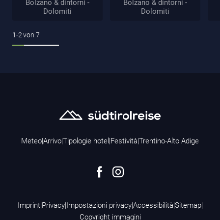
Bolzano & dintorni -
Bolzano & dintorni -
Dolomiti
Dolomiti
1-2
von
7
Meteo
|
Arrivo
|
Tipologie hotel
|
Festività
|
Trentino-Alto Adige
Imprint
|
Privacy
|
Impostazioni privacy
|
Accessibilità
|
Sitemap
|
Copyright immagini