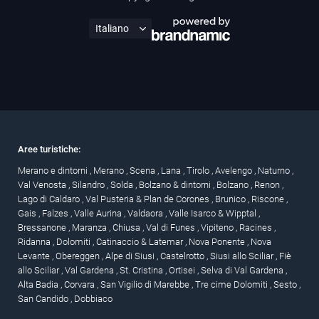
Aree turistiche:
Merano e dintorni
,
Merano
,
Scena
,
Lana
,
Tirolo
,
Avelengo
,
Naturno
,
Val Venosta
,
Silandro
,
Solda
,
Bolzano & dintorni
,
Bolzano
,
Renon
,
Lago di Caldaro
,
Val Pusteria & Plan de Corones
,
Brunico
,
Riscone
,
Gais
,
Falzes
,
Valle Aurina
,
Valdaora
,
Valle Isarco & Wipptal
,
Bressanone
,
Maranza
,
Chiusa
,
Val di Funes
,
Vipiteno
,
Racines
,
Ridanna
,
Dolomiti
,
Catinaccio & Latemar
,
Nova Ponente
,
Nova
Levante
,
Obereggen
,
Alpe di Siusi
,
Castelrotto
,
Siusi allo Sciliar
,
Fiè
allo Sciliar
,
Val Gardena
,
St. Cristina
,
Ortisei
,
Selva di Val Gardena
,
Alta Badia
,
Corvara
,
San Vigilio di Marebbe
,
Tre cime Dolomiti
,
Sesto
,
San Candido
,
Dobbiaco