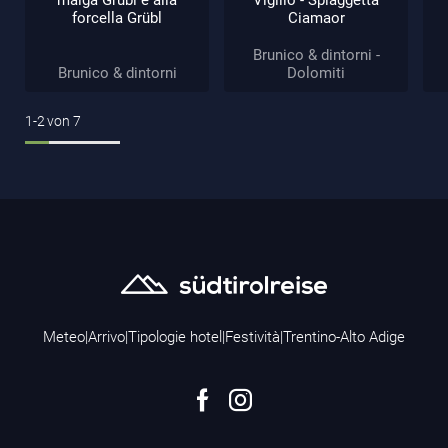
forcella Grübl
Ciamaor
Brunico & dintorni -
Brunico & dintorni
Dolomiti
1-2
von
7
Meteo
|
Arrivo
|
Tipologie hotel
|
Festività
|
Trentino-Alto Adige