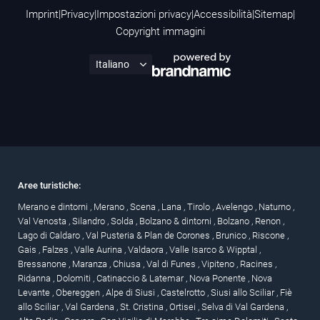
Imprint
|
Privacy
|
Impostazioni privacy
|
Accessibilità
|
Sitemap
|
Copyright immagini
Aree turistiche:
Merano e dintorni
,
Merano
,
Scena
,
Lana
,
Tirolo
,
Avelengo
,
Naturno
,
Val Venosta
,
Silandro
,
Solda
,
Bolzano & dintorni
,
Bolzano
,
Renon
,
Lago di Caldaro
,
Val Pusteria & Plan de Corones
,
Brunico
,
Riscone
,
Gais
,
Falzes
,
Valle Aurina
,
Valdaora
,
Valle Isarco & Wipptal
,
Bressanone
,
Maranza
,
Chiusa
,
Val di Funes
,
Vipiteno
,
Racines
,
Ridanna
,
Dolomiti
,
Catinaccio & Latemar
,
Nova Ponente
,
Nova
Levante
,
Obereggen
,
Alpe di Siusi
,
Castelrotto
,
Siusi allo Sciliar
,
Fiè
allo Sciliar
,
Val Gardena
,
St. Cristina
,
Ortisei
,
Selva di Val Gardena
,