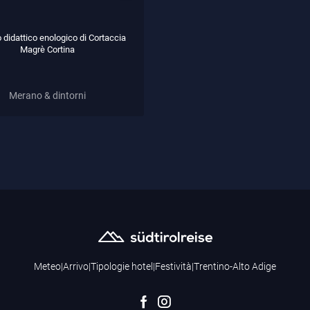
 didattico enologico di Cortaccia
Magrè Cortina
Merano & dintorni
Meteo
|
Arrivo
|
Tipologie hotel
|
Festività
|
Trentino-Alto Adige