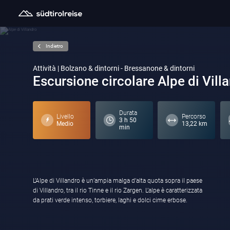
Indietro
Attività | Bolzano & dintorni - Bressanone & dintorni
Escursione circolare Alpe di Vill
Durata
Livello
Percorso
3 h 50
Medio
13,22 km
min
L’Alpe di Villandro è un’ampia malga d’alta quota sopra il paese
Numerose malghe sono sparse sull’alpe e offrono a ogni
di Villandro, tra il rio Tinne e il rio Zargen. L’alpe è caratterizzata
da prati verde intenso, torbiere, laghi e dolci cime erbose.