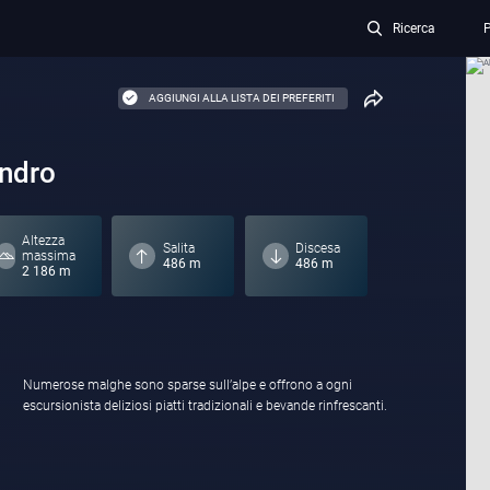
Ricerca
P
AGGIUNGI ALLA LISTA DEI PREFERITI
andro
Altezza
Salita
Discesa
massima
486 m
486 m
2 186 m
escursionista deliziosi piatti tradizionali e bevande rinfrescanti.