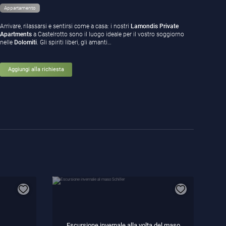
Appartamento
Arrivare, rilassarsi e sentirsi come a casa: i nostri
Lamondis Private
Apartments
a Castelrotto sono il luogo ideale per il vostro soggiorno
nelle
Dolomiti
. Gli spiriti liberi, gli amanti…
Aggiungi alla richiesta
Escursione invernale alla volta del maso