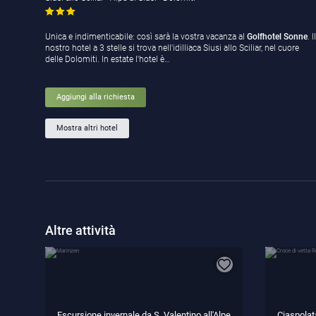
Unica e indimenticabile: così sarà la vostra vacanza al
Golfhotel Sonne
. Il
nostro hotel a 3 stelle si trova nell'idilliaca Siusi allo Sciliar, nel cuore
delle Dolomiti. In estate l'hotel è…
Aggiungi alla richiesta
Mostra altri hotel
Altre attività
Escursione invernale da S. Valentino all'Alpe
Ciaspolat