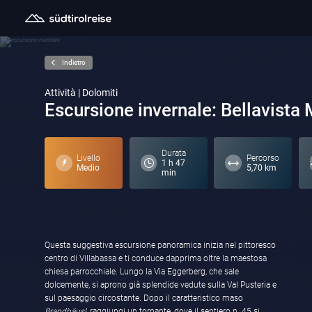
Indietro
Attività | Dolomiti
Escursione invernale: Bellavista
Durata
Livello
Percorso
1 h 47
Medio
5,70 km
min
Questa suggestiva escursione panoramica inizia nel pittoresco
centro di Villabassa e ti conduce dapprima oltre la maestosa
chiesa parrocchiale. Lungo la Via Eggerberg, che sale
dolcemente, si aprono già splendide vedute sulla Val Pusteria e
sul paesaggio circostante. Dopo il caratteristico maso
Brandhäusl
, raggiungi un tornante, dove il sentiero n. 45 si