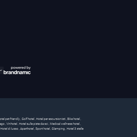
otel pet friendly
,
Golf hotel
,
Hotel per escursionisti
,
Bike hotel
,
 lago
,
Vinhotel
,
Hotel sulle piste da sci
,
Medical wellness hotel
,
,
Hotel di lusso
,
Aparthotel
,
Sport hotel
,
Glamping
,
Hotel 3 stelle