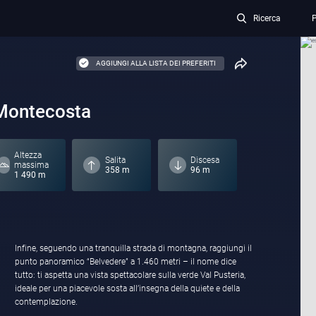
Ricerca
P
AGGIUNGI ALLA LISTA DEI PREFERITI
 Montecosta
Altezza
Salita
Discesa
massima
358 m
96 m
1 490 m
Infine, seguendo una tranquilla strada di montagna, raggiungi il
punto panoramico “Belvedere” a 1.460 metri – il nome dice
tutto: ti aspetta una vista spettacolare sulla verde Val Pusteria,
ideale per una piacevole sosta all’insegna della quiete e della
contemplazione.