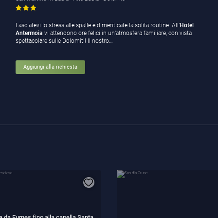
Lasciatevi lo stress alle spalle e dimenticate la solita routine. All’
Hotel
Antermoia
vi attendono ore felici in un’atmosfera familiare, con vista
spettacolare sulle Dolomiti! Il nostro…
Aggiungi alla richiesta
a da Furnes fino alla capella Santa