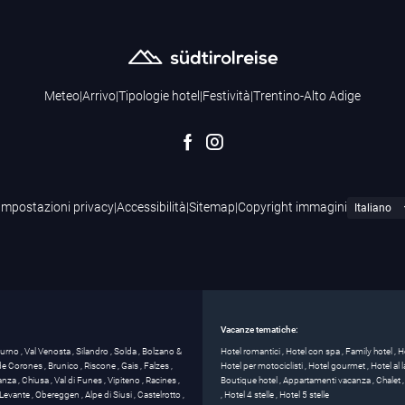
Meteo
|
Arrivo
|
Tipologie hotel
|
Festività
|
Trentino-Alto Adige
Impostazioni privacy
|
Accessibilità
|
Sitemap
|
Copyright immagini
Vacanze tematiche:
turno
,
Val Venosta
,
Silandro
,
Solda
,
Bolzano &
Hotel romantici
,
Hotel con spa
,
Family hotel
,
H
 de Corones
,
Brunico
,
Riscone
,
Gais
,
Falzes
,
Hotel per motociclisti
,
Hotel gourmet
,
Hotel al
anza
,
Chiusa
,
Val di Funes
,
Vipiteno
,
Racines
,
Boutique hotel
,
Appartamenti vacanza
,
Chalet
Levante
,
Obereggen
,
Alpe di Siusi
,
Castelrotto
,
,
Hotel 4 stelle
,
Hotel 5 stelle