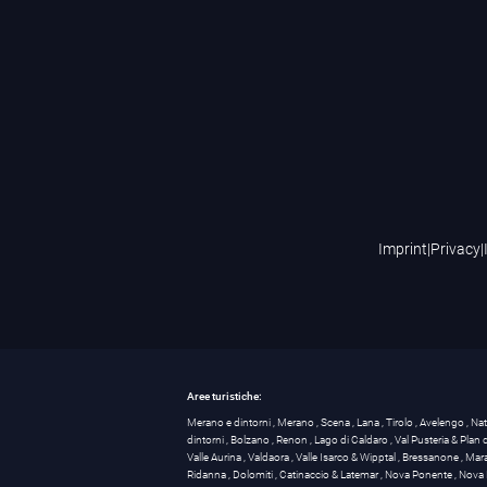
Imprint
|
Privacy
|
Aree turistiche:
Merano e dintorni
,
Merano
,
Scena
,
Lana
,
Tirolo
,
Avelengo
,
Na
dintorni
,
Bolzano
,
Renon
,
Lago di Caldaro
,
Val Pusteria & Plan
Valle Aurina
,
Valdaora
,
Valle Isarco & Wipptal
,
Bressanone
,
Mar
Ridanna
,
Dolomiti
,
Catinaccio & Latemar
,
Nova Ponente
,
Nova 