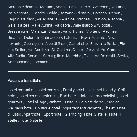
Merano e dintorni
,
Merano
,
Scena
,
Lana
,
Tirolo
,
Avelengo
,
Naturno
,
Val Venosta
,
Silandro
,
Solda
,
Bolzano & dintorni
,
Bolzano
,
Renon
,
Lago di Caldaro
,
Val Pusteria & Plan de Corones
,
Brunico
,
Riscone
,
Gais
,
Falzes
,
Valle Aurina
,
Valdaora
,
Valle Isarco & Wipptal
,
Bressanone
,
Maranza
,
Chiusa
,
Val di Funes
,
Vipiteno
,
Racines
,
Ridanna
,
Dolomiti
,
Catinaccio & Latemar
,
Nova Ponente
,
Nova
Levante
,
Obereggen
,
Alpe di Siusi
,
Castelrotto
,
Siusi allo Sciliar
,
Fiè
allo Sciliar
,
Val Gardena
,
St. Cristina
,
Ortisei
,
Selva di Val Gardena
,
Alta Badia
,
Corvara
,
San Vigilio di Marebbe
,
Tre cime Dolomiti
,
Sesto
,
San Candido
,
Dobbiaco
Vacanze tematiche:
Hotel romantici
,
Hotel con spa
,
Family hotel
,
Hotel pet friendly
,
Golf
hotel
,
Hotel per escursionisti
,
Bike hotel
,
Hotel per motociclisti
,
Hotel
gourmet
,
Hotel al lago
,
Vinhotel
,
Hotel sulle piste da sci
,
Medical
wellness hotel
,
Boutique hotel
,
Appartamenti vacanza
,
Chalet
,
Hotel
di lusso
,
Aparthotel
,
Sport hotel
,
Glamping
,
Hotel 3 stelle
,
Hotel 4
stelle
,
Hotel 5 stelle