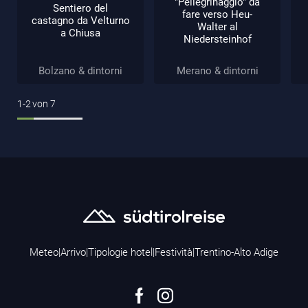
"Pellegrinaggio" da
Sentiero del
fare verso Heu-
castagno da Velturno
Walter al
a Chiusa
Niedersteinhof
Bolzano & dintorni
Merano & dintorni
1-2
von
7
Meteo
|
Arrivo
|
Tipologie hotel
|
Festività
|
Trentino-Alto Adige