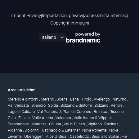
Imprint
|
Privacy
|
Impostazioni privacy
|
Accessibilità
|
Sitemap
|
Copyright immagini
Aree turistiche:
Merano e dintorni
,
Merano
,
Scena
,
Lana
,
Tirolo
,
Avelengo
,
Naturno
,
Val Venosta
,
Silandro
,
Solda
,
Bolzano & dintorni
,
Bolzano
,
Renon
,
Lago di Caldaro
,
Val Pusteria & Plan de Corones
,
Brunico
,
Riscone
,
Gais
,
Falzes
,
Valle Aurina
,
Valdaora
,
Valle Isarco & Wipptal
,
Bressanone
,
Maranza
,
Chiusa
,
Val di Funes
,
Vipiteno
,
Racines
,
Ridanna
,
Dolomiti
,
Catinaccio & Latemar
,
Nova Ponente
,
Nova
Levante
,
Obereggen
,
Alpe di Siusi
,
Castelrotto
,
Siusi allo Sciliar
,
Fiè