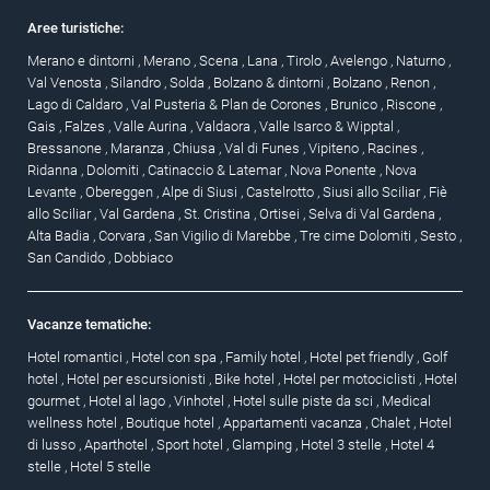
Aree turistiche:
Merano e dintorni
,
Merano
,
Scena
,
Lana
,
Tirolo
,
Avelengo
,
Naturno
,
Val Venosta
,
Silandro
,
Solda
,
Bolzano & dintorni
,
Bolzano
,
Renon
,
Lago di Caldaro
,
Val Pusteria & Plan de Corones
,
Brunico
,
Riscone
,
Gais
,
Falzes
,
Valle Aurina
,
Valdaora
,
Valle Isarco & Wipptal
,
Bressanone
,
Maranza
,
Chiusa
,
Val di Funes
,
Vipiteno
,
Racines
,
Ridanna
,
Dolomiti
,
Catinaccio & Latemar
,
Nova Ponente
,
Nova
Levante
,
Obereggen
,
Alpe di Siusi
,
Castelrotto
,
Siusi allo Sciliar
,
Fiè
allo Sciliar
,
Val Gardena
,
St. Cristina
,
Ortisei
,
Selva di Val Gardena
,
Alta Badia
,
Corvara
,
San Vigilio di Marebbe
,
Tre cime Dolomiti
,
Sesto
,
San Candido
,
Dobbiaco
Vacanze tematiche:
Hotel romantici
,
Hotel con spa
,
Family hotel
,
Hotel pet friendly
,
Golf
hotel
,
Hotel per escursionisti
,
Bike hotel
,
Hotel per motociclisti
,
Hotel
gourmet
,
Hotel al lago
,
Vinhotel
,
Hotel sulle piste da sci
,
Medical
wellness hotel
,
Boutique hotel
,
Appartamenti vacanza
,
Chalet
,
Hotel
di lusso
,
Aparthotel
,
Sport hotel
,
Glamping
,
Hotel 3 stelle
,
Hotel 4
stelle
,
Hotel 5 stelle