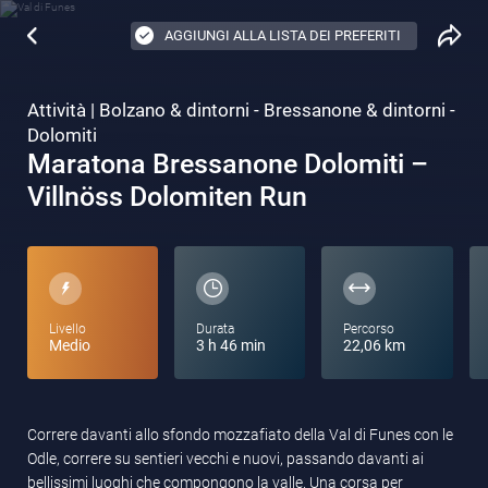
AGGIUNGI ALLA LISTA DEI PREFERITI
Attività | Bolzano & dintorni - Bressanone & dintorni -
Dolomiti
Maratona Bressanone Dolomiti –
Villnöss Dolomiten Run
Livello
Durata
Percorso
Medio
3 h 46 min
22,06 km
Correre davanti allo sfondo mozzafiato della Val di Funes con le
Odle, correre su sentieri vecchi e nuovi, passando davanti ai
bellissimi luoghi che compongono la valle. Una corsa per