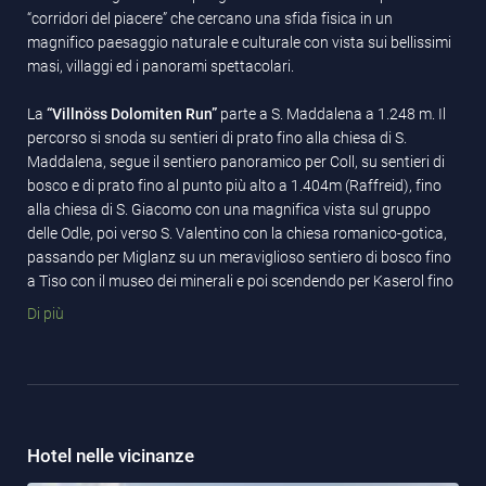
“corridori del piacere” che cercano una sfida fisica in un
magnifico paesaggio naturale e culturale con vista sui bellissimi
masi, villaggi ed i panorami spettacolari.
La
“Villnöss Dolomiten Run”
parte a S. Maddalena a 1.248 m. Il
percorso si snoda su sentieri di prato fino alla chiesa di S.
Maddalena, segue il sentiero panoramico per Coll, su sentieri di
bosco e di prato fino al punto più alto a 1.404m (Raffreid), fino
alla chiesa di S. Giacomo con una magnifica vista sul gruppo
delle Odle, poi verso S. Valentino con la chiesa romanico-gotica,
passando per Miglanz su un meraviglioso sentiero di bosco fino
a Tiso con il museo dei minerali e poi scendendo per Kaserol fino
ad Albes ed infino sul lungoisarco fino al traguardo situato in
Di più
piazza duomo di Bressanone.
Hotel nelle vicinanze