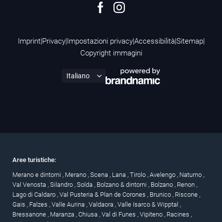
Imprint
|
Privacy
|
Impostazioni privacy
|
Accessibilità
|
Sitemap
|
Copyright immagini
Aree turistiche:
Merano e dintorni
,
Merano
,
Scena
,
Lana
,
Tirolo
,
Avelengo
,
Naturno
,
Val Venosta
,
Silandro
,
Solda
,
Bolzano & dintorni
,
Bolzano
,
Renon
,
Lago di Caldaro
,
Val Pusteria & Plan de Corones
,
Brunico
,
Riscone
,
Gais
,
Falzes
,
Valle Aurina
,
Valdaora
,
Valle Isarco & Wipptal
,
Bressanone
,
Maranza
,
Chiusa
,
Val di Funes
,
Vipiteno
,
Racines
,