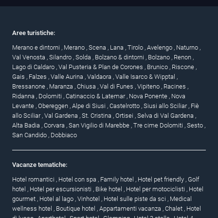
Aree turistiche:
Merano e dintorni
,
Merano
,
Scena
,
Lana
,
Tirolo
,
Avelengo
,
Naturno
,
Val Venosta
,
Silandro
,
Solda
,
Bolzano & dintorni
,
Bolzano
,
Renon
,
Lago di Caldaro
,
Val Pusteria & Plan de Corones
,
Brunico
,
Riscone
,
Gais
,
Falzes
,
Valle Aurina
,
Valdaora
,
Valle Isarco & Wipptal
,
Bressanone
,
Maranza
,
Chiusa
,
Val di Funes
,
Vipiteno
,
Racines
,
Ridanna
,
Dolomiti
,
Catinaccio & Latemar
,
Nova Ponente
,
Nova
Levante
,
Obereggen
,
Alpe di Siusi
,
Castelrotto
,
Siusi allo Sciliar
,
Fiè
allo Sciliar
,
Val Gardena
,
St. Cristina
,
Ortisei
,
Selva di Val Gardena
,
Alta Badia
,
Corvara
,
San Vigilio di Marebbe
,
Tre cime Dolomiti
,
Sesto
,
San Candido
,
Dobbiaco
Vacanze tematiche:
Hotel romantici
,
Hotel con spa
,
Family hotel
,
Hotel pet friendly
,
Golf
hotel
,
Hotel per escursionisti
,
Bike hotel
,
Hotel per motociclisti
,
Hotel
gourmet
,
Hotel al lago
,
Vinhotel
,
Hotel sulle piste da sci
,
Medical
wellness hotel
,
Boutique hotel
,
Appartamenti vacanza
,
Chalet
,
Hotel