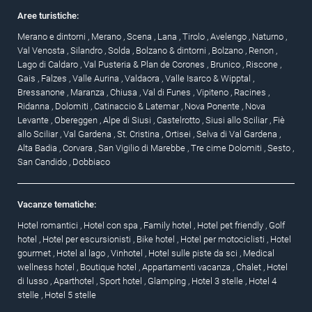
Aree turistiche:
Merano e dintorni
,
Merano
,
Scena
,
Lana
,
Tirolo
,
Avelengo
,
Naturno
,
Val Venosta
,
Silandro
,
Solda
,
Bolzano & dintorni
,
Bolzano
,
Renon
,
Lago di Caldaro
,
Val Pusteria & Plan de Corones
,
Brunico
,
Riscone
,
Gais
,
Falzes
,
Valle Aurina
,
Valdaora
,
Valle Isarco & Wipptal
,
Bressanone
,
Maranza
,
Chiusa
,
Val di Funes
,
Vipiteno
,
Racines
,
Ridanna
,
Dolomiti
,
Catinaccio & Latemar
,
Nova Ponente
,
Nova
Levante
,
Obereggen
,
Alpe di Siusi
,
Castelrotto
,
Siusi allo Sciliar
,
Fiè
allo Sciliar
,
Val Gardena
,
St. Cristina
,
Ortisei
,
Selva di Val Gardena
,
Alta Badia
,
Corvara
,
San Vigilio di Marebbe
,
Tre cime Dolomiti
,
Sesto
,
San Candido
,
Dobbiaco
Vacanze tematiche:
Hotel romantici
,
Hotel con spa
,
Family hotel
,
Hotel pet friendly
,
Golf
hotel
,
Hotel per escursionisti
,
Bike hotel
,
Hotel per motociclisti
,
Hotel
gourmet
,
Hotel al lago
,
Vinhotel
,
Hotel sulle piste da sci
,
Medical
wellness hotel
,
Boutique hotel
,
Appartamenti vacanza
,
Chalet
,
Hotel
di lusso
,
Aparthotel
,
Sport hotel
,
Glamping
,
Hotel 3 stelle
,
Hotel 4
stelle
,
Hotel 5 stelle