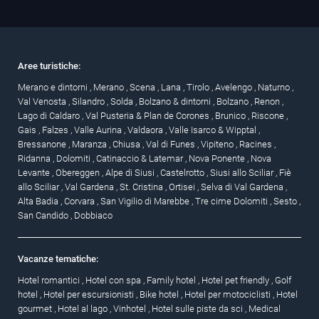
Aree turistiche:
Merano e dintorni
,
Merano
,
Scena
,
Lana
,
Tirolo
,
Avelengo
,
Naturno
,
Val Venosta
,
Silandro
,
Solda
,
Bolzano & dintorni
,
Bolzano
,
Renon
,
Lago di Caldaro
,
Val Pusteria & Plan de Corones
,
Brunico
,
Riscone
,
Gais
,
Falzes
,
Valle Aurina
,
Valdaora
,
Valle Isarco & Wipptal
,
Bressanone
,
Maranza
,
Chiusa
,
Val di Funes
,
Vipiteno
,
Racines
,
Ridanna
,
Dolomiti
,
Catinaccio & Latemar
,
Nova Ponente
,
Nova
Levante
,
Obereggen
,
Alpe di Siusi
,
Castelrotto
,
Siusi allo Sciliar
,
Fiè
allo Sciliar
,
Val Gardena
,
St. Cristina
,
Ortisei
,
Selva di Val Gardena
,
Alta Badia
,
Corvara
,
San Vigilio di Marebbe
,
Tre cime Dolomiti
,
Sesto
,
San Candido
,
Dobbiaco
Vacanze tematiche:
Hotel romantici
,
Hotel con spa
,
Family hotel
,
Hotel pet friendly
,
Golf
hotel
,
Hotel per escursionisti
,
Bike hotel
,
Hotel per motociclisti
,
Hotel
gourmet
,
Hotel al lago
,
Vinhotel
,
Hotel sulle piste da sci
,
Medical