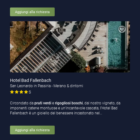
Aggiungi alla richiesta
Hotel Bad Fallenbach
San Leonardo in Passiria - Merano & dintorni
S
Circondato da
prati verdi
e
rigogliosi boschi
, dal nostro vigneto, da
imponenti catene montuose e un’incantevole cascata, l’Hotel Bad
Fallenbach è un gioiello del benessere incastonato nel…
Aggiungi alla richiesta