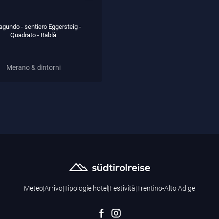
agundo - sentiero Eggersteig -
Quadrato - Rablà
Merano & dintorni
Meteo
|
Arrivo
|
Tipologie hotel
|
Festività
|
Trentino-Alto Adige