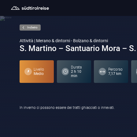
Indietro
Attività | Merano & dintorni - Bolzano & dintorni
S. Martino – Santuario Mora – S.
Durata
Livello
Percorso
2 h 10
Medio
7,17 km
min
In inverno ci possono essere dei tratti ghiacciati o innevati.