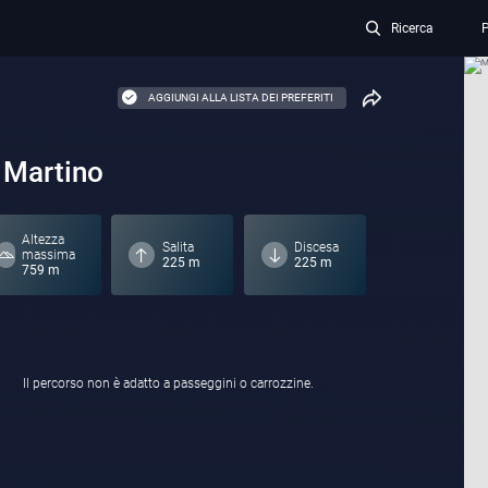
Ricerca
P
AGGIUNGI ALLA LISTA DEI PREFERITI
 Martino
Altezza
Salita
Discesa
massima
225 m
225 m
759 m
Il percorso non è adatto a passeggini o carrozzine.